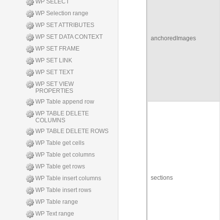
WP SELECT
WP Selection range
WP SET ATTRIBUTES
WP SET DATA CONTEXT
anchoredImages
WP SET FRAME
WP SET LINK
WP SET TEXT
WP SET VIEW
PROPERTIES
WP Table append row
WP TABLE DELETE
COLUMNS
WP TABLE DELETE ROWS
WP Table get cells
WP Table get columns
WP Table get rows
sections
WP Table insert columns
WP Table insert rows
WP Table range
WP Text range