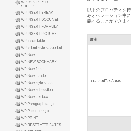
WP IMPORT STYLE
SHEETS
以下のプロパティを持
WP INSERT BREAK
みオペレーション中に
WP INSERT DOCUMENT
義することができます
WP INSERT FORMULA
WP INSERT PICTURE
属性
WP Insert table
WP Is font style supported
WP New
WP NEW BOOKMARK
WP New footer
WP New header
anchoredTextAreas
WP New style sheet
WP New subsection
WP New text box
WP Paragraph range
WP Picture range
WP PRINT
WP RESET ATTRIBUTES