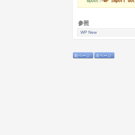
wpDoc
:=
WP Import doc
参照
WP New
前ページ
次ページ