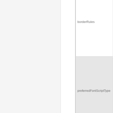
borderRules
preferredFontScriptType