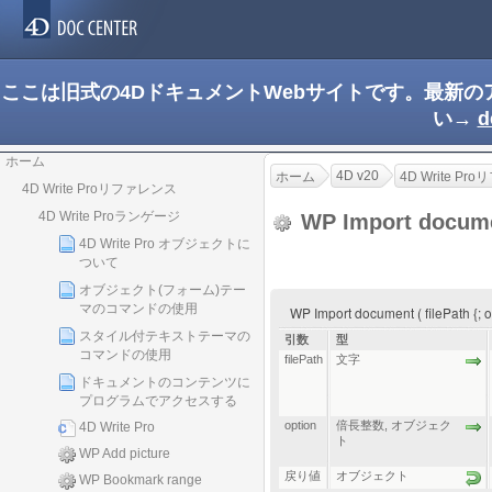
ここは旧式の4DドキュメントWebサイトです。最新
い→
d
ホーム
4D v20
ホーム
4D Write P
4D Write Proリファレンス
4D Write Proランゲージ
WP Import docum
4D Write Pro オブジェクトに
ついて
オブジェクト(フォーム)テー
マのコマンドの使用
WP Import document ( filePath {;
スタイル付テキストテーマの
引数
型
コマンドの使用
filePath
文字
ドキュメントのコンテンツに
プログラムでアクセスする
option
倍長整数
,
オブジェク
4D Write Pro
ト
WP Add picture
戻り値
オブジェクト
WP Bookmark range