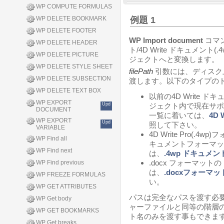
WP COMPUTE FORMULAS
WP DELETE BOOKMARK
例題 1
WP DELETE FOOTER
WP Import document
コマン
WP DELETE HEADER
ト/4D Write ドキュメント(.4
WP DELETE PICTURE
ジェクトへと変換します。
WP DELETE STYLE SHEET
filePath
引数には、ディスク
WP DELETE SUBSECTION
渡します。以下のタイプの
WP DELETE TEXT BOX
以前の4D Write ドキュメン
WP EXPORT
Upd
ジェクト内で現在サポー
DOCUMENT
一覧に着いては、
4D
WP EXPORT
Upd
照して下さい。
VARIABLE
4D Write Pro(.4
WP Find all
キュメントフォーマッ
WP Find next
は、
.4wp ドキュメ
.docx フォーマッ
WP Find previous
は、
.docxフォーマ
WP FREEZE FORMULAS
い。
WP GET ATTRIBUTES
パスは完全なパスを渡す必
WP Get body
ャーファイルと同等の階層
WP GET BOOKMARKS
ト名のみを渡す事もできま
WP Get breaks