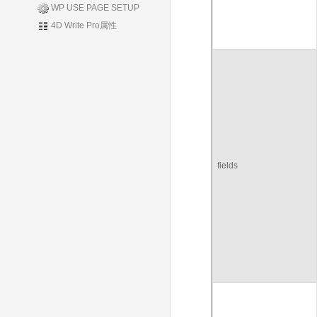
WP USE PAGE SETUP
4D Write Pro属性
fields