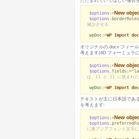
たたまれていてほしい場合を
New objec
$options
:=
$options
.borderRule
減少させる
wpDoc
:=
WP Import doc
オリジナルの.docx フィ
考えます(4D フォーミュラ
New objec
$options
:=
$options
.fields:="l
は、{{ と }} に挟ま
wpDoc
:=
WP Import doc
テキストが主に日本語である.
を考えます:
New objec
$options
:=
$options
.preferredF
に東アジアフォント文字に