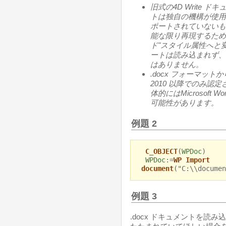
旧式の4D Write
トは独自の機構が使用され
ポートされていないも
能な限り再現するため
ド"スタイル属性へと
ートは読み込まれず、
はありません。
.docx フォーマットか
2010 以降でのみ
体的には
Microsoft Wo
可能性があります。
例題 2
C_OBJECT
(
WPDoc
)
WPDoc
:=
WP Import
document
("C:\\documen
例題 3
.docx ドキュメントを読み