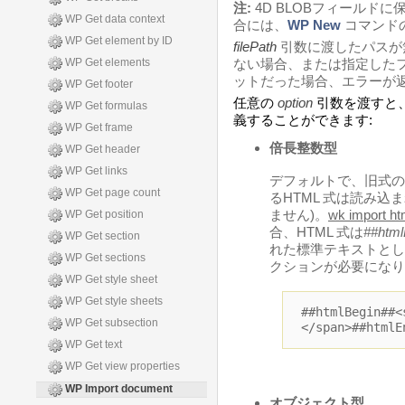
注:
4D BLOBフィールド
WP Get data context
合には、
WP New
コマンド
WP Get element by ID
filePath
引数に渡したパスが
WP Get elements
ない場合、または指定した
ットだった場合、エラーが
WP Get footer
任意の
option
引数を渡すと
WP Get formulas
義することができます:
WP Get frame
倍長整数型
WP Get header
WP Get links
デフォルトで、旧式の4
WP Get page count
るHTML 式は読み込まれ
ません)。
wk import ht
WP Get position
合、HTML 式は
##html
WP Get section
れた標準テキストとし
WP Get sections
クションが必要になり
WP Get style sheet
WP Get style sheets
##htmlBegin##<
WP Get subsection
</span>##htmlE
WP Get text
WP Get view properties
WP Import document
オブジェクト型