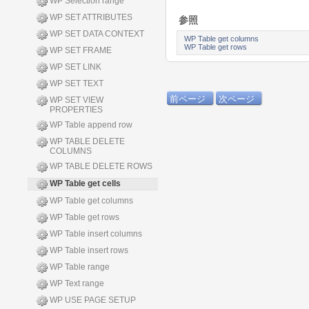
WP Selection range
WP SET ATTRIBUTES
参照
WP SET DATA CONTEXT
WP Table get columns
WP Table get rows
WP SET FRAME
WP SET LINK
WP SET TEXT
前ページ
次ページ
WP SET VIEW
PROPERTIES
WP Table append row
WP TABLE DELETE
COLUMNS
WP TABLE DELETE ROWS
WP Table get cells
WP Table get columns
WP Table get rows
WP Table insert columns
WP Table insert rows
WP Table range
WP Text range
WP USE PAGE SETUP