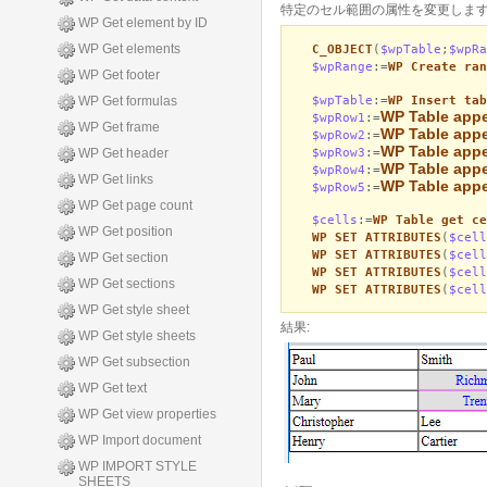
特定のセル範囲の属性を変更します
WP Get element by ID
WP Get elements
C_OBJECT
(
$wpTable
;
$wpRa
$wpRange
:=
WP Create ran
WP Get footer
$wpTable
:=
WP Insert tab
WP Get formulas
WP Table app
$wpRow1
:=
WP Get frame
WP Table app
$wpRow2
:=
WP Table app
$wpRow3
:=
WP Get header
WP Table app
$wpRow4
:=
WP Get links
WP Table app
$wpRow5
:=
WP Get page count
$cells
:=
WP Table get ce
WP Get position
WP SET ATTRIBUTES
(
$cell
WP SET ATTRIBUTES
(
$cell
WP Get section
WP SET ATTRIBUTES
(
$cell
WP Get sections
WP SET ATTRIBUTES
(
$cell
WP Get style sheet
結果:
WP Get style sheets
WP Get subsection
WP Get text
WP Get view properties
WP Import document
WP IMPORT STYLE
SHEETS