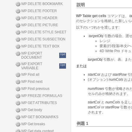
WP DELETE BOOKMARK
説明
WP DELETE FOOTER
WP Table get cells
コマンドは、
t
WP DELETE HEADER
のセレクションを格納した新しい
WP DELETE PICTURE
以下のいづれかを渡します:
WP DELETE STYLE SHEET
targetObj
引数の場合、渡せ
WP DELETE SUBSECTION
レンジ
要素(行/段落/本文
WP DELETE TEXT BOX
4D Write Pro ド
WP EXPORT
Upd
DOCUMENT
targetObj
引数が、表、また
WP EXPORT
Upd
または
VARIABLE
WP Find all
startCol
および
startRow
引
(オプション)
numCols
およ
WP Find next
WP Find previous
numRows
引数が省略され
セルのみが格納されます。
WP FREEZE FORMULAS
startCol
と
numCols
を足し
WP GET ATTRIBUTES
startCol
or
startRow
引数そ
WP Get body
されます。
WP GET BOOKMARKS
例題 1
WP Get breaks
WP Get data context