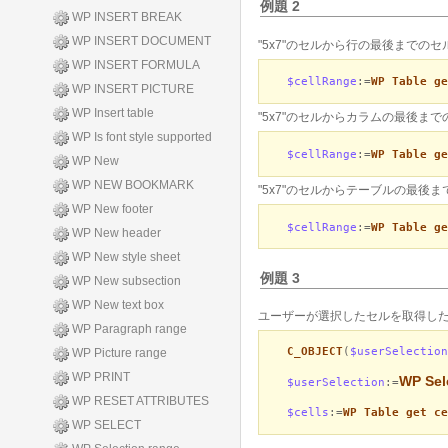
例題 2
WP INSERT BREAK
WP INSERT DOCUMENT
"5x7"のセルから行の最後までの
WP INSERT FORMULA
$cellRange
:=
WP Table ge
WP INSERT PICTURE
WP Insert table
"5x7"のセルからカラムの最後ま
WP Is font style supported
$cellRange
:=
WP Table ge
WP New
WP NEW BOOKMARK
"5x7"のセルからテーブルの最後
WP New footer
$cellRange
:=
WP Table ge
WP New header
WP New style sheet
例題 3
WP New subsection
WP New text box
ユーザーが選択したセルを取得した
WP Paragraph range
C_OBJECT
(
$userSelection
WP Picture range
WP PRINT
WP Sel
$userSelection
:=
WP RESET ATTRIBUTES
$cells
:=
WP Table get ce
WP SELECT