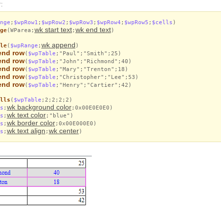
:
nge
;
$wpRow1
;
$wpRow2
;
$wpRow3
;
$wpRow4
;
$wpRow5
;
$cells
)
wk start text
wk end text
ge
(WParea;
;
)
wk append
le
(
$wpRange
;
)
end row
(
$wpTable
;"Paul";"Smith";25)
end row
(
$wpTable
;"John";"Richmond";40)
end row
(
$wpTable
;"Mary";"Trenton";18)
end row
(
$wpTable
;"Christopher";"Lee";53)
end row
(
$wpTable
;"Henry";"Cartier";42)
lls
(
$wpTable
;2;2;2;2)
wk background color
s
;
;0x00E0E0E0)
wk text color
s
;
;"blue")
wk border color
s
;
;0x00E000E0)
wk text align
wk center
s
;
;
)