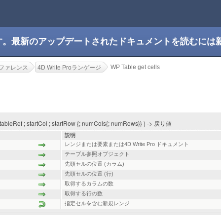
です。最新のアップデートされたドキュメントを読むには
WP Table get cells
roリファレンス
4D Write Proランゲージ
 ( tableRef ; startCol ; startRow {; numCols{; numRows}} ) -> 戻り値
説明
レンジまたは要素または4D Write Pro ドキュメント
テーブル参照オブジェクト
先頭セルの位置 (カラム)
先頭セルの位置 (行)
取得するカラムの数
取得する行の数
指定セルを含む新規レンジ