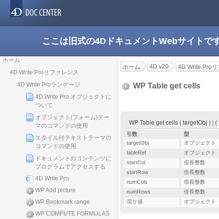
ここは旧式の4DドキュメントWebサイト
ホーム
4D v20
ホーム
4D Write P
4D Write Proリファレンス
4D Write Proランゲージ
WP Table get cells
4D Write Pro オブジェクトに
ついて
オブジェクト(フォーム)テー
WP Table get cells ( targetObj ) |
マのコマンドの使用
引数
型
スタイル付テキストテーマの
targetObj
オブジェクト
コマンドの使用
tableRef
オブジェクト
ドキュメントのコンテンツに
startCol
倍長整数
プログラムでアクセスする
startRow
倍長整数
4D Write Pro
numCols
倍長整数
WP Add picture
numRows
倍長整数
WP Bookmark range
戻り値
オブジェクト
WP COMPUTE FORMULAS