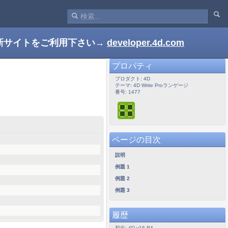
新サイトをご利用下さい→
developer.4d.com
プロパティ
プロダクト: 4D
テーマ: 4D Write Proランゲージ
番号: 1477
ページの目次
説明
例題 1
例題 2
例題 3
履歴
初出: 4D v16 R4