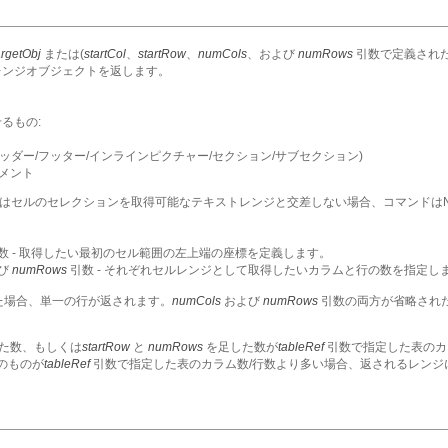
argetObj
または(
startCol
、
startRow
、
numCols
、および
numRows
引数で定義された
レンジオブジェクトを返します。
るもの:
/ヘッダー/フッター/インラインピクチャー/セクション/サブセクション)
キュメント
はセルのセレクションを取得可能なテキストレンジと交差しない場合、コマンドはNu
数 - 取得したい最初のセル範囲の左上端の座標を定義します。
び
numRows
引数 - それぞれセルレンジとして取得したいカラムと行の数を指定し
た場合、単一の行が返されます。
numCols
および
numRows
引数の両方が省略され
た数、もしくは
startRow
と
numRows
を足した数が
tableRef
引数で指定した表のカ
のものが
tableRef
引数で指定した表のカラム数/行数より多い場合、返されるレンジ