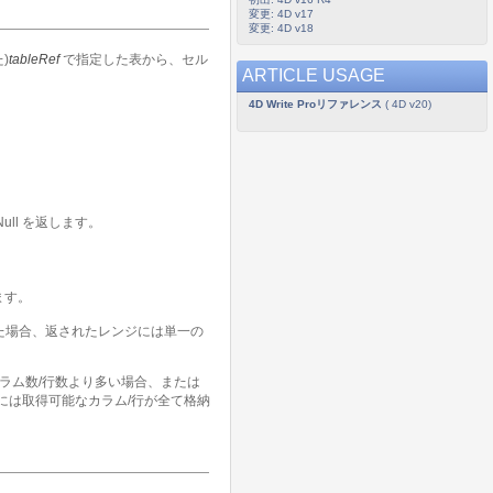
変更: 4D v17
変更: 4D v18
)
tableRef
で指定した表から、セル
ARTICLE USAGE
4D Write Proリファレンス
( 4D v20)
ll を返します。
ます。
た場合、返されたレンジには単一の
ラム数/行数より多い場合、または
には取得可能なカラム/行が全て格納