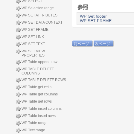
WP SELECT
参照
WP Selection range
WP SET ATTRIBUTES
WP Get footer
WP SET FRAME
WP SET DATA CONTEXT
WP SET FRAME
WP SET LINK
前ページ
次ページ
WP SET TEXT
WP SET VIEW
PROPERTIES
WP Table append row
WP TABLE DELETE
COLUMNS
WP TABLE DELETE ROWS
WP Table get cells
WP Table get columns
WP Table get rows
WP Table insert columns
WP Table insert rows
WP Table range
WP Text range