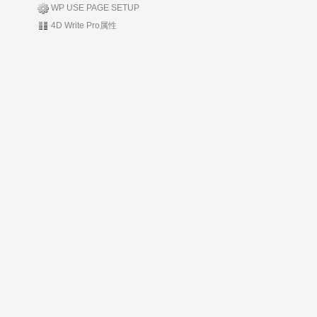
WP USE PAGE SETUP
4D Write Pro属性