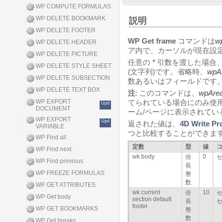
WP COMPUTE FORMULAS
WP DELETE BOOKMARK
説明
WP DELETE FOOTER
WP Get frame
コマンドは
w
WP DELETE HEADER
ア内で、カーソルが現在設
WP DELETE PICTURE
任意の
*
引数を渡した場合
WP DELETE STYLE SHEET
(文字列)です。省略時、
wpA
WP DELETE SUBSECTION
数あるいはフィールドです
WP DELETE TEXT BOX
注
: このコマンドは、
wpAre
WP EXPORT
てられている場合にのみ使
Upd
DOCUMENT
ーム/ページに表示されてい
WP EXPORT
Upd
返された値は、
4D Write Pr
VARIABLE
つと比較することができます
WP Find all
定数
型
値
WP Find next
wk body
0
倍
WP Find previous
長
WP FREEZE FORMULAS
整
数
WP GET ATTRIBUTES
wk current
10
倍
WP Get body
section default
長
footer
WP GET BOOKMARKS
整
数
WP Get breaks