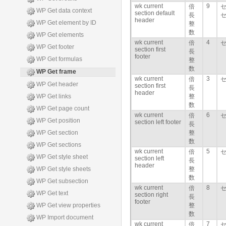
wk current
9
倍
WP Get data context
section default
長
header
WP Get element by ID
整
数
WP Get elements
wk current
4
倍
WP Get footer
section first
長
footer
WP Get formulas
整
数
WP Get frame
wk current
3
倍
WP Get header
section first
長
header
WP Get links
整
数
WP Get page count
wk current
6
倍
WP Get position
section left footer
長
WP Get section
整
数
WP Get sections
wk current
5
倍
WP Get style sheet
section left
長
header
WP Get style sheets
整
数
WP Get subsection
wk current
8
倍
WP Get text
section right
長
footer
WP Get view properties
整
数
WP Import document
wk current
7
倍