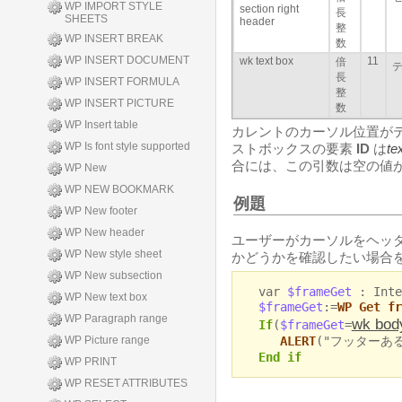
WP IMPORT STYLE
section right
長
SHEETS
header
整
WP INSERT BREAK
数
WP INSERT DOCUMENT
wk text box
11
倍
長
WP INSERT FORMULA
整
WP INSERT PICTURE
数
WP Insert table
カレントのカーソル位置が
WP Is font style supported
ストボックスの要素
ID
は
te
合には、この引数は空の値
WP New
WP NEW BOOKMARK
例題
WP New footer
WP New header
ユーザーがカーソルをヘッ
WP New style sheet
かどうかを確認したい場合を
WP New subsection
var
$frameGet
: Inte
WP New text box
$frameGet
:=
WP Get fr
WP Paragraph range
wk bod
If
(
$frameGet
=
ALERT
("フッターあ
WP Picture range
End if
WP PRINT
WP RESET ATTRIBUTES