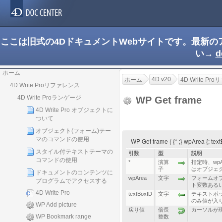
ここは旧式の4DドキュメントWebサイトです。最新
い→
d
ホーム
4D v20
ホーム
4D Write P
4D Write Proリファレンス
4D Write Proランゲージ
WP Get frame
4D Write Pro オブジェクトに
ついて
オブジェクト(フォーム)テー
マのコマンドの使用
WP Get frame ( {* ;} wpArea {; t
スタイル付テキストテーマの
引数
型
説明
コマンドの使用
*
演算
指定時、wp
子
はオブジェ
ドキュメントのコンテンツに
wpArea
文字
フォームオブジ
プログラムでアクセスする
ト変数あるい
4D Write Pro
textBoxID
文字
テキストボ
のみ値が入り
WP Add picture
戻り値
倍長
カーソルが
WP Bookmark range
整数