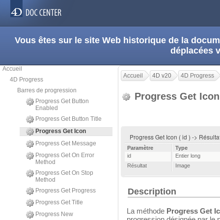
Vous êtes sur le site Web historique de la doc
déplacées 
Accueil
Accueil
4D v20
4D Progress
4D Progress
Barres de progression
Progress Get Ico
Progress Get Button
Enabled
Progress Get Button Title
Progress Get Icon
Progress Get Icon ( id ) -> Résulta
Progress Get Message
Paramètre
Type
Progress Get On Error
id
Entier long
Method
Résultat
Image
Progress Get On Stop
Method
Description
Progress Get Progress
Progress Get Title
La méthode
Progress Get I
Progress New
progression désignée par le