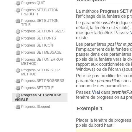
Progress QUIT
Progress SET BUTTON
La méthode
Progress SET
ENABLED
l’affichage de la fenêtre de pr
Progress SET BUTTON
Le paramètre
visible
indique s
TITLE
défaut, la fenêtre est visible
Progress SET FONT SIZES
masquer la fenêtre. Passez
existe.
Progress SET FONTS
Les paramètres
posHor
et
po
Progress SET ICON
l’emplacement de la fenêtre 
Progress SET MESSAGE
passer dans ces paramètres 
pixels de la fenêtre vers la dro
Progress SET ON ERROR
METHOD
rapport aux coordonnées de la
Windows) ou de l’écran (so
Progress SET ON STOP
METHOD
Pour ne pas modifier les coor
paramètre
premierPlan
sans 
Progress SET PROGRESS
chacun de ces paramètres.
Progress SET TITLE
Passez
Vrai
dans
premierPl
Progress SET WINDOW
fenêtre de progression au prem
VISIBLE
Progress Stopped
Exemple 1
Placer la fenêtre de progress
pixels du bord haut :