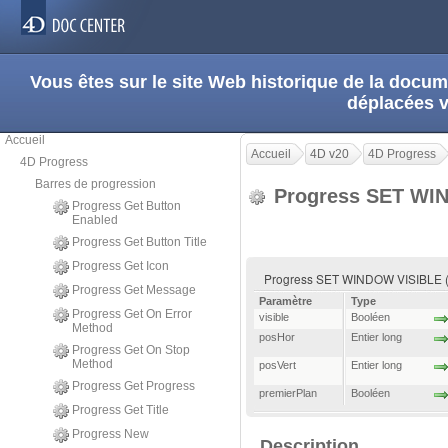
Vous êtes sur le site Web historique de la doc
déplacées 
Accueil
Accueil
4D v20
4D Progress
4D Progress
Barres de progression
Progress SET WI
Progress Get Button
Enabled
Progress Get Button Title
Progress Get Icon
Progress SET WINDOW VISIBLE ( vi
Progress Get Message
Paramètre
Type
Progress Get On Error
visible
Booléen
Method
posHor
Entier long
Progress Get On Stop
Method
posVert
Entier long
Progress Get Progress
premierPlan
Booléen
Progress Get Title
Progress New
Description