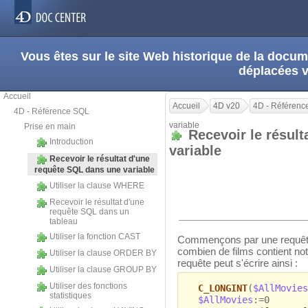
Vous êtes sur le site Web historique de la doc
déplacées 
Accueil
Accueil
4D v20
4D - Référenc
4D - Référence SQL
variable
Prise en main
Recevoir le résult
Introduction
variable
Recevoir le résultat d'une
requête SQL dans une variable
Utiliser la clause WHERE
Recevoir le résultat d'une
requête SQL dans un
tableau
Utiliser la fonction CAST
Commençons par une requête 
combien de films contient no
Utiliser la clause ORDER BY
requête peut s'écrire ainsi :
Utiliser la clause GROUP BY
Utiliser des fonctions
C_LONGINT
(
$AllMovies
statistiques
$AllMovies
:=0