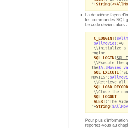
"+
String
(
<>AllMo
La deuxième façon d'int
les commandes SQL gé
Le code devient alors :
C_LONGINT
(
$AllM
$AllMovies
:=0
\\Initialize a 
engine
SQL LOGIN
(
SQL_I
\\Execute the q
the
$AllMovies va
SQL EXECUTE
("SE
MOVIES";
$AllMovi
\\Retrieve all 
SQL LOAD RECORD
\\Close the con
SQL LOGOUT
ALERT
("The Vide
"+
String
(
$AllMov
Pour plus d'informati
reportez-vous au chap