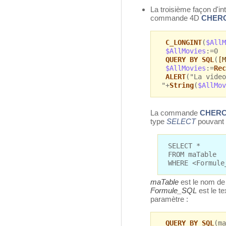
La troisième façon d'int
commande 4D
CHERC
C_LONGINT
(
$AllM
$AllMovies
:=0
QUERY BY SQL
(
[M
$AllMovies
:=
Rec
ALERT
("La video
"+
String
(
$AllMov
La commande
CHERC
type
SELECT
pouvant s
SELECT *
FROM maTable
WHERE <Formule
maTable
est le nom de 
Formule_SQL
est le t
paramètre :
QUERY BY SQL
(ma