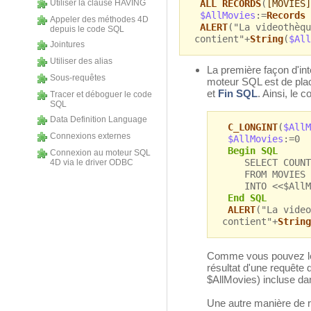
Utiliser la clause HAVING
ALL RECORDS
(
[MOVIES]
$AllMovies
:=
Records 
Appeler des méthodes 4D
ALERT
("La videothèqu
depuis le code SQL
contient"+
String
(
$All
Jointures
Utiliser des alias
La première façon d'int
Sous-requêtes
moteur SQL est de plac
et
Fin SQL
. Ainsi, le 
Tracer et déboguer le code
SQL
Data Definition Language
C_LONGINT
(
$AllM
Connexions externes
$AllMovies
:=0
Begin SQL
Connexion au moteur SQL
SELECT COUNT
4D via le driver ODBC
FROM MOVIES
INTO <<$AllMo
End SQL
ALERT
("La video
contient"+
String
Comme vous pouvez le 
résultat d'une requête
$AllMovies) incluse da
Une autre manière de r