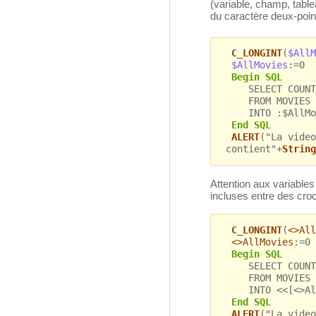
(variable, champ, tablea
du caractère deux-point
C_LONGINT
(
$AllM
$AllMovies
:=0
Begin SQL
SELECT COUNT
FROM MOVIES
INTO :$AllMo
End SQL
ALERT
("La video
contient"+
String
Attention aux variables 
incluses entre des croche
C_LONGINT
(
<>All
<>AllMovies
:=0
Begin SQL
SELECT COUNT
FROM MOVIES
INTO <<[<>All
End SQL
ALERT
("La video