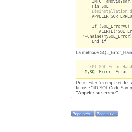
INTO :aMovieYear, 
Fin SQL
` Désinstallation d
APPELER SUR ERREU
If (SQL_Error#0)
ALERTE("SQL Erro
"+Chaine(MySQL_Error)
End if
La méthode SQL_Error_Handle
`(P) SQL_Error_Hand
MySQL_Error
:=Error
Pour tester l'exemple ci-dess
la base "4D SQL Code Sample
"Appeler sur erreur"
.
Page préc.
Page suiv.