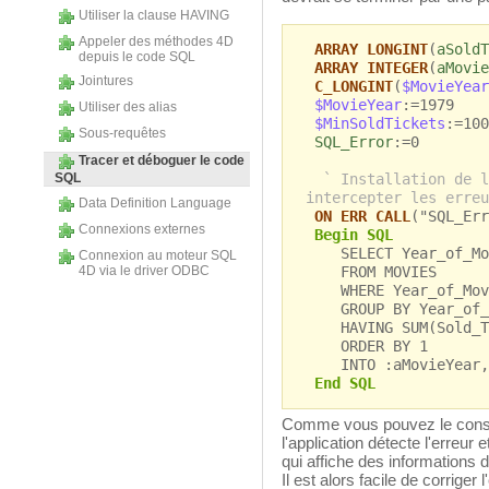
Utiliser la clause HAVING
Appeler des méthodes 4D
ARRAY LONGINT
(
aSoldT
depuis le code SQL
ARRAY INTEGER
(
aMovie
Jointures
C_LONGINT
(
$MovieYear
$MovieYear
:=1979
Utiliser des alias
$MinSoldTickets
:=100
Sous-requêtes
SQL_Error
:=0
Tracer et déboguer le code
SQL
` Installation de l
intercepter les erreu
Data Definition Language
ON ERR CALL
("SQL_Err
Connexions externes
Begin SQL
SELECT Year_of_Movi
Connexion au moteur SQL
4D via le driver ODBC
FROM MOVIES
WHERE Year_of_Movi
GROUP BY Year_of_
HAVING SUM(Sold_Tic
ORDER BY 1
INTO :aMovieYear, 
End SQL
Comme vous pouvez le consta
l'application détecte l'erreur 
qui affiche des informations 
Il est alors facile de corriger