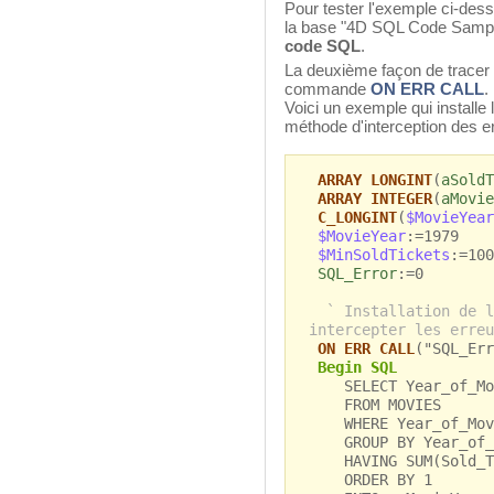
Pour tester l'exemple ci-dess
la base "4D SQL Code Sample
code SQL
.
La deuxième façon de tracer l
commande
ON ERR CALL
.
Voici un exemple qui instal
méthode d'interception des e
ARRAY LONGINT
(
aSoldT
ARRAY INTEGER
(
aMovie
C_LONGINT
(
$MovieYear
$MovieYear
:=1979
$MinSoldTickets
:=100
SQL_Error
:=0
` Installation de l
intercepter les erreu
ON ERR CALL
("SQL_Err
Begin SQL
SELECT Year_of_Movi
FROM MOVIES
WHERE Year_of_Movi
GROUP BY Year_of_
HAVING SUM(Sold_Tic
ORDER BY 1