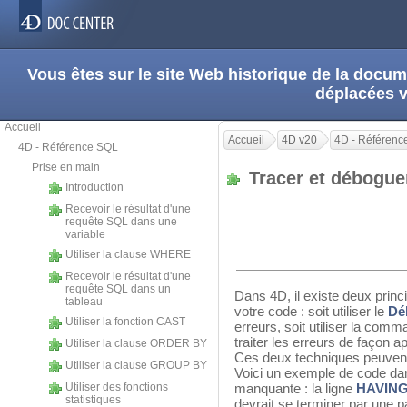
Vous êtes sur le site Web historique de la doc
déplacées 
Accueil
Accueil
4D v20
4D - Référenc
4D - Référence SQL
Prise en main
Tracer et débogu
Introduction
Recevoir le résultat d'une
requête SQL dans une
variable
Utiliser la clause WHERE
Recevoir le résultat d'une
requête SQL dans un
Dans 4D, il existe deux prin
tableau
votre code : soit utiliser le
Dé
Utiliser la fonction CAST
erreurs, soit utiliser la com
traiter les erreurs de façon a
Utiliser la clause ORDER BY
Ces deux techniques peuvent
Utiliser la clause GROUP BY
Voici un exemple de code dan
Utiliser des fonctions
manquante : la ligne
HAVING 
statistiques
devrait se terminer par une 