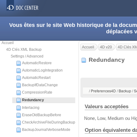
Vous êtes sur le site Web historique de la doc
déplacées 
Accueil
Accueil
4D v20
4D Clés X
4D Clés XML Backup
Settings / Advanced
Redundancy
AutomaticRestore
AutomaticLogIntegration
AutomaticRestart
BackupIfDataChange
/ Preferences4D / Backup / 
CompressionRate
Redundancy
Valeurs acceptées
Interlacing
EraseOldBackupBefore
None, Low, Medium ou High
CheckArchiveFileDuringBackup
Option équivalente d
BackupJournalVerboseMode