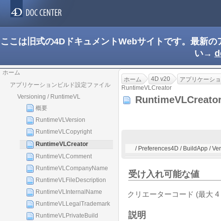
ここは旧式の4DドキュメントWebサイトです。最新
い→
d
ホーム
4D v20
ホーム
アプリケーショ
アプリケーションビルド設定ファイル
RuntimeVLCreator
Versioning / RuntimeVL
RuntimeVLCreat
概要
RuntimeVLVersion
RuntimeVLCopyright
RuntimeVLCreator
/ Preferences4D / BuildApp / V
RuntimeVLComment
RuntimeVLCompanyName
受け入れ可能な値
RuntimeVLFileDescription
RuntimeVLInternalName
クリエーターコード (最大 4 
RuntimeVLLegalTrademark
説明
RuntimeVLPrivateBuild