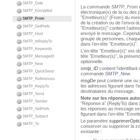
SMTP_Date
La commande
SMTP_From
c
SMTP_Encrypted
électronique(s) de la ou des 
"Emetteur(s)" (From) du me
SMTP_From
de la création ou de l'envoi 
SMTP_GetPrefs
"Emetteur(s)" contient l'adr
envoyé le message. Cependan
SMTP_Host
groupe de personnes, chaque 
SMTP_InReplyTo
dans l'en-tête "Emetteur(s)".
SMTP_Keywords
L'en-tête "Emetteur(s)" est ob
tête "Emetteur(s)", la présen
SMTP_MessageID
optionnelle.
SMTP_New
smtp_ID
contient l'identifia
SMTP_QuickSend
commande
SMTP_New
.
SMTP_References
msgDe
peut contenir une ou 
les adresses figurant dans l'e
SMTP_ReplyTo
destinataires du message.
SMTP_Send
Note sur les réponses aut
SMTP_Sender
"Réponse à" (ReplyTo) dans l
les réponses au message se
SMTP_SetPrefs
figurant dans l'en-tête "Emett
SMTP_Subject
Le paramètre
supprimerOpti
SMTP_To
conserver ou supprimer la zo
existante :