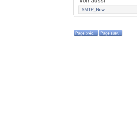
Voir aussi
SMTP_New
Page préc.
Page suiv.