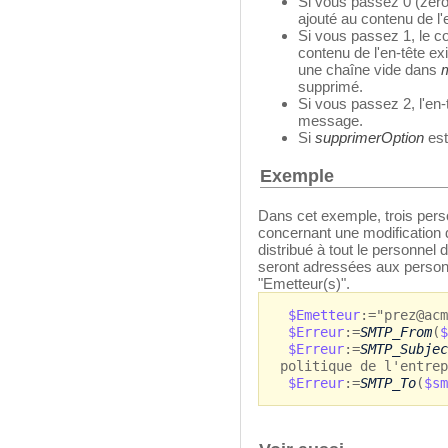
Si vous passez 0 (zéro
ajouté au contenu de l'e
Si vous passez 1, le 
contenu de l'en-tête e
une chaîne vide dans
supprimé.
Si vous passez 2, l'en
message.
Si
supprimerOption
est
Exemple
Dans cet exemple, trois pe
concernant une modification de
distribué à tout le personnel
seront adressées aux person
"Emetteur(s)".
$Emetteur
:="prez@acm
$Erreur
:=
SMTP_From
(
$
$Erreur
:=
SMTP_Subjec
politique de l'entrep
$Erreur
:=
SMTP_To
(
$sm