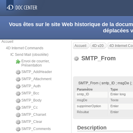
Vous êtes sur le site Web historique de la doc
déplacées 
Accueil
Accueil
4D v20
4D Internet 
4D Internet Commands
IC Send Mail (obsolète)
SMTP_From
Envoi de courrier,
Présentation
SMTP_AddHeader
SMTP_Attachment
SMTP_From ( smtp_ID ; msgDe {; 
SMTP_Auth
Paramètre
Type
SMTP_Bcc
smtp_ID
Entier long
SMTP_Body
msgDe
Texte
supprimerOption
Entier
SMTP_Cc
Résultat
Entier
SMTP_Charset
SMTP_Clear
Description
SMTP_Comments