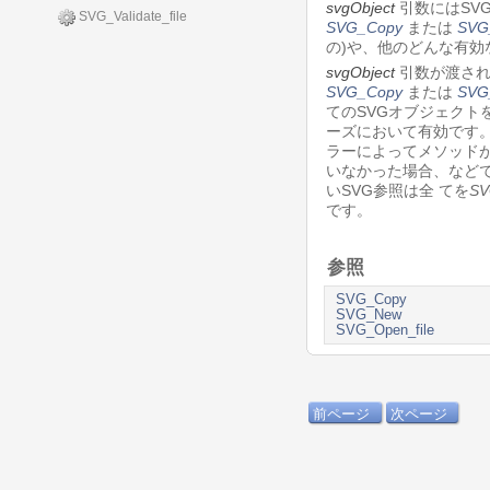
svgObject
引数にはSV
SVG_Validate_file
SVG_Copy
または
SVG
の)や、他のどんな有効
svgObject
引数が渡され
SVG_Copy
または
SVG
てのSVGオブジェクト
ーズにおいて有効です。
ラーによってメソッド
いなかった場合、など
いSVG参照は全 てを
SV
です。
参照
SVG_Copy
SVG_New
SVG_Open_file
前ページ
次ページ