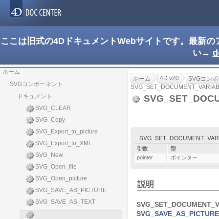
ここは旧式の4DドキュメントWebサイトです。最新
い→
d
ホーム
4D v20
ホーム
SVGコン
SVGコンポーネント
SVG_SET_DOCUMENT_VARIA
ドキュメント
SVG_SET_DOC
SVG_CLEAR
SVG_Copy
SVG_Export_to_picture
SVG_SET_DOCUMENT_VARIAB
SVG_Export_to_XML
引数
型
SVG_New
pointer
ポインター
SVG_Open_file
SVG_Open_picture
説明
SVG_SAVE_AS_PICTURE
SVG_SAVE_AS_TEXT
SVG_SET_DOCUMENT_V
SVG_SAVE_AS_PICTURE