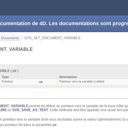
 documentation de 4D. Les documentations sont prog
Documents
SVG_SET_DOCUMENT_VARIABLE
NT_VARIABLE
LE ( ptr )
Type
Description
Pointeur
Pointeur vers la variable à définir
MENT_VARIABLE
permet de définir un pointeur vers la variable de la base hôte q
URE
ou
SVG_SAVE_AS_TEXT
. Cette méthode doit être appelée une seule fois p
n pointeur vers la variable dont vous souhaitez suivre la valeur (généralement, la
 un pointeur Nil dans le paramètre
ptr
.