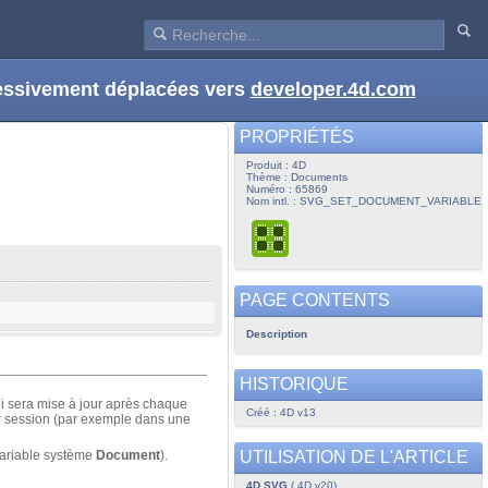
ressivement déplacées vers
developer.4d.com
PROPRIÉTÉS
Produit : 4D
Thème : Documents
Numéro : 65869
Nom intl. : SVG_SET_DOCUMENT_VARIABLE
PAGE CONTENTS
Description
HISTORIQUE
ui sera mise à jour après chaque
Créé : 4D v13
ar session (par exemple dans une
UTILISATION DE L'ARTICLE
 variable système
Document
).
4D SVG
( 4D v20)