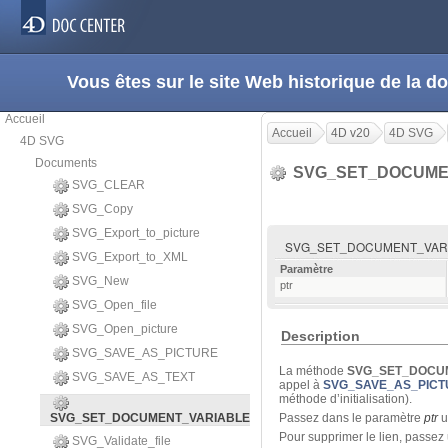
Vous êtes sur le site Web historique de la
Accueil
Accueil
4D v20
4D SVG
4D SVG
Documents
SVG_SET_DOCUME
SVG_CLEAR
SVG_Copy
SVG_Export_to_picture
SVG_SET_DOCUMENT_VARIAB
SVG_Export_to_XML
Paramètre
SVG_New
ptr
SVG_Open_file
SVG_Open_picture
Description
SVG_SAVE_AS_PICTURE
La méthode
SVG_SET_DOCU
SVG_SAVE_AS_TEXT
appel à
SVG_SAVE_AS_PICT
méthode d’initialisation).
SVG_SET_DOCUMENT_VARIABLE
Passez dans le paramètre
ptr
u
Pour supprimer le lien, passez
SVG_Validate_file