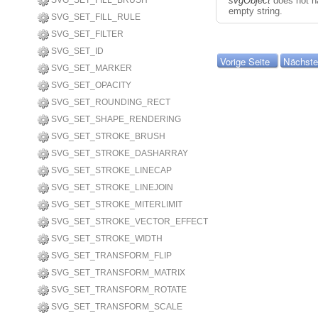
SVG_SET_FILL_BRUSH
svgObject
does not ha
empty string.
SVG_SET_FILL_RULE
SVG_SET_FILTER
SVG_SET_ID
Vorige Seite
Nächste
SVG_SET_MARKER
SVG_SET_OPACITY
SVG_SET_ROUNDING_RECT
SVG_SET_SHAPE_RENDERING
SVG_SET_STROKE_BRUSH
SVG_SET_STROKE_DASHARRAY
SVG_SET_STROKE_LINECAP
SVG_SET_STROKE_LINEJOIN
SVG_SET_STROKE_MITERLIMIT
SVG_SET_STROKE_VECTOR_EFFECT
SVG_SET_STROKE_WIDTH
SVG_SET_TRANSFORM_FLIP
SVG_SET_TRANSFORM_MATRIX
SVG_SET_TRANSFORM_ROTATE
SVG_SET_TRANSFORM_SCALE