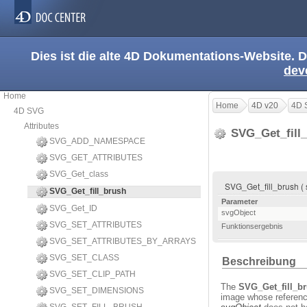
Dies ist die alte 4D Dokumentations-Website. D
dev
Home
Home
4D v20
4D 
4D SVG
Attributes
SVG_Get_fill
SVG_ADD_NAMESPACE
SVG_GET_ATTRIBUTES
SVG_Get_class
SVG_Get_fill_brush ( 
SVG_Get_fill_brush
Parameter
SVG_Get_ID
svgObject
SVG_SET_ATTRIBUTES
Funktionsergebnis
SVG_SET_ATTRIBUTES_BY_ARRAYS
SVG_SET_CLASS
Beschreibung
SVG_SET_CLIP_PATH
The
SVG_Get_fill_b
SVG_SET_DIMENSIONS
image whose referenc