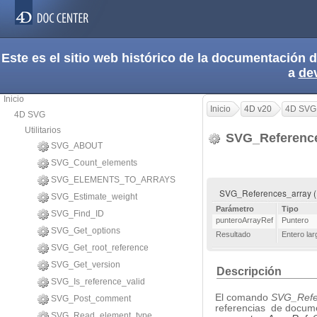
Este es el sitio web histórico de la documentación
a
de
Inicio
Inicio
4D v20
4D SVG
4D SVG
Utilitarios
SVG_Referenc
SVG_ABOUT
SVG_Count_elements
SVG_ELEMENTS_TO_ARRAYS
SVG_References_array ( 
SVG_Estimate_weight
Parámetro
Tipo
SVG_Find_ID
punteroArrayRef
Puntero
SVG_Get_options
Resultado
Entero lar
SVG_Get_root_reference
SVG_Get_version
Descripción
SVG_Is_reference_valid
El comando
SVG_Refe
SVG_Post_comment
referencias de docume
SVG_Read_element_type