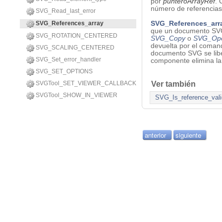
por
punteroArrayRef
. 
número de referencias
SVG_Read_last_error
SVG_References_array
SVG_References_arr
que un documento SV
SVG_ROTATION_CENTERED
SVG_Copy
o
SVG_Ope
devuelta por el coman
SVG_SCALING_CENTERED
documento SVG se libe
SVG_Set_error_handler
componente elimina la 
SVG_SET_OPTIONS
Ver también
SVGTool_SET_VIEWER_CALLBACK
SVGTool_SHOW_IN_VIEWER
SVG_Is_reference_vali
anterior
siguiente