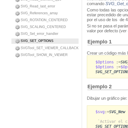
comando
SVG_Get_o
SVG_Read_last_error
Como todas las opcio
SVG_References_array
estar precedido de u
por el uso de los
de 4
SVG_ROTATION_CENTERED
Si no se pasa el par
SVG_SCALING_CENTERED
valor por defecto (ve
SVG_Set_error_handler
Ejemplo 1
SVG_SET_OPTIONS
SVGTool_SET_VIEWER_CALLBACK
Crear un código más l
SVGTool_SHOW_IN_VIEWER
$Options
:=
SVG
$Options
:=
$O
SVG_SET_OPTION
Ejemplo 2
Dibujar un gráfico pie:
$svg
:=
SVG_New
`Activar el c
SVG_SET_OPTION