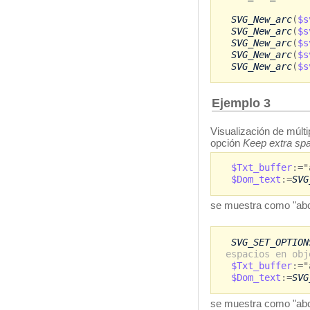
SVG_New_arc
(
$s
SVG_New_arc
(
$s
SVG_New_arc
(
$s
SVG_New_arc
(
$s
SVG_New_arc
(
$s
Ejemplo 3
Visualización de múlti
opción
Keep extra sp
$Txt_buffer
:=
$Dom_text
:=
SVG
se muestra como "abc
SVG_SET_OPTION
espacios en obj
$Txt_buffer
:=
$Dom_text
:=
SVG
se muestra como "a