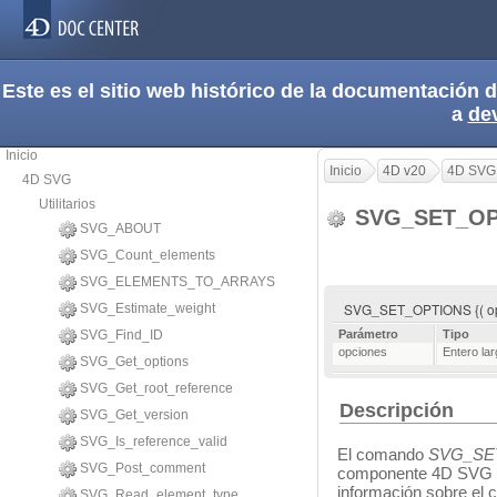
Este es el sitio web histórico de la documentación
a
de
Inicio
Inicio
4D v20
4D SVG
4D SVG
Utilitarios
SVG_SET_O
SVG_ABOUT
SVG_Count_elements
SVG_ELEMENTS_TO_ARRAYS
SVG_SET_OPTIONS {( op
SVG_Estimate_weight
SVG_Find_ID
Parámetro
Tipo
opciones
Entero la
SVG_Get_options
SVG_Get_root_reference
Descripción
SVG_Get_version
SVG_Is_reference_valid
El comando
SVG_SE
SVG_Post_comment
componente 4D SVG c
información sobre el 
SVG_Read_element_type