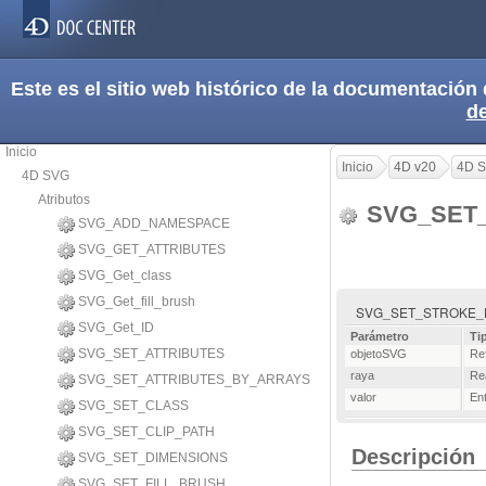
Este es el sitio web histórico de la documentació
d
Inicio
Inicio
4D v20
4D 
4D SVG
Atributos
SVG_SET
SVG_ADD_NAMESPACE
SVG_GET_ATTRIBUTES
SVG_Get_class
SVG_Get_fill_brush
SVG_SET_STROKE_DASHA
SVG_Get_ID
Parámetro
Ti
SVG_SET_ATTRIBUTES
objetoSVG
Re
raya
Re
SVG_SET_ATTRIBUTES_BY_ARRAYS
valor
Ent
SVG_SET_CLASS
SVG_SET_CLIP_PATH
Descripción
SVG_SET_DIMENSIONS
SVG_SET_FILL_BRUSH