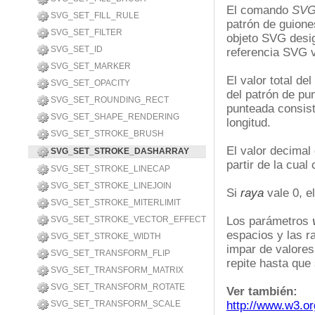
El comando
SVG
SVG_SET_FILL_RULE
patrón de guiones
SVG_SET_FILTER
objeto SVG desi
SVG_SET_ID
referencia SVG v
SVG_SET_MARKER
El valor total de
SVG_SET_OPACITY
del patrón de pu
SVG_SET_ROUNDING_RECT
punteada consist
SVG_SET_SHAPE_RENDERING
longitud.
SVG_SET_STROKE_BRUSH
El valor decimal
SVG_SET_STROKE_DASHARRAY
partir de la cual
SVG_SET_STROKE_LINECAP
SVG_SET_STROKE_LINEJOIN
Si
raya
vale 0, e
SVG_SET_STROKE_MITERLIMIT
SVG_SET_STROKE_VECTOR_EFFECT
Los parámetros
espacios y las r
SVG_SET_STROKE_WIDTH
impar de valores 
SVG_SET_TRANSFORM_FLIP
repite hasta que
SVG_SET_TRANSFORM_MATRIX
SVG_SET_TRANSFORM_ROTATE
Ver también:
SVG_SET_TRANSFORM_SCALE
http://www.w3.o