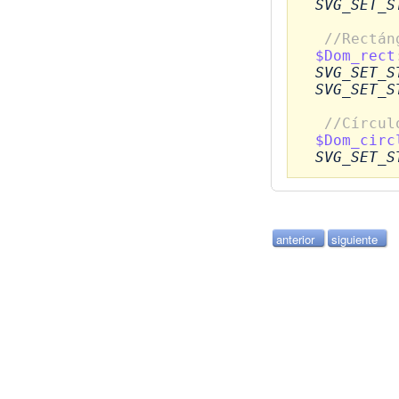
SVG_SET_S
//Rectán
$Dom_rect
SVG_SET_S
SVG_SET_S
//Círcul
$Dom_circ
SVG_SET_S
anterior
siguiente