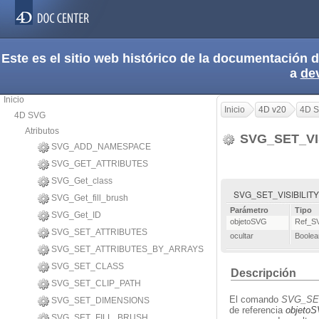
Este es el sitio web histórico de la documentación
a
de
Inicio
Inicio
4D v20
4D 
4D SVG
Atributos
SVG_SET_VI
SVG_ADD_NAMESPACE
SVG_GET_ATTRIBUTES
SVG_Get_class
SVG_SET_VISIBILITY (
SVG_Get_fill_brush
Parámetro
Tipo
SVG_Get_ID
objetoSVG
Ref_S
SVG_SET_ATTRIBUTES
ocultar
Boolea
SVG_SET_ATTRIBUTES_BY_ARRAYS
SVG_SET_CLASS
Descripción
SVG_SET_CLIP_PATH
El comando
SVG_SET
SVG_SET_DIMENSIONS
de referencia
objeto
SVG_SET_FILL_BRUSH