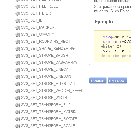
que se puede ocultar,
SVG_SET_FILL_RULE
Si el parámetro opcio
muestra. Si es False, 
SVG_SET_FILTER
SVG_SET_ID
Ejemplo
SVG_SET_MARKER
SVG_SET_OPACITY
$svg
&
NBSP
;:=
$object
:=
SVG
SVG_SET_ROUNDING_RECT
white";2)
SVG_SET_SHAPE_RENDERING
SVG_SET_VISI
describe pero
SVG_SET_STROKE_BRUSH
SVG_SET_STROKE_DASHARRAY
SVG_SET_STROKE_LINECAP
SVG_SET_STROKE_LINEJOIN
anterior
siguiente
SVG_SET_STROKE_MITERLIMIT
SVG_SET_STROKE_VECTOR_EFFECT
SVG_SET_STROKE_WIDTH
SVG_SET_TRANSFORM_FLIP
SVG_SET_TRANSFORM_MATRIX
SVG_SET_TRANSFORM_ROTATE
SVG_SET_TRANSFORM_SCALE