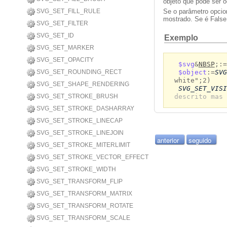
objeto que pode ser o
SVG_SET_FILL_RULE
Se o parâmetro opci
mostrado. Se é False,
SVG_SET_FILTER
SVG_SET_ID
Exemplo
SVG_SET_MARKER
SVG_SET_OPACITY
$svg
&
NBSP
;:=
$object
:=
SVG
SVG_SET_ROUNDING_RECT
white";2)
SVG_SET_SHAPE_RENDERING
SVG_SET_VISI
descrito mas 
SVG_SET_STROKE_BRUSH
SVG_SET_STROKE_DASHARRAY
SVG_SET_STROKE_LINECAP
SVG_SET_STROKE_LINEJOIN
anterior
seguido
SVG_SET_STROKE_MITERLIMIT
SVG_SET_STROKE_VECTOR_EFFECT
SVG_SET_STROKE_WIDTH
SVG_SET_TRANSFORM_FLIP
SVG_SET_TRANSFORM_MATRIX
SVG_SET_TRANSFORM_ROTATE
SVG_SET_TRANSFORM_SCALE