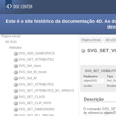
Este é o site histórico da documentação 4D. As
dev
Página Inicial
Página Inicial
4D v20
4D SVG
Atributos
SVG_SET_VI
SVG_ADD_NAMESPACE
SVG_GET_ATTRIBUTES
SVG_Get_class
SVG_SET_VISIBILITY (
SVG_Get_fill_brush
Parâmetro
Tipo
SVG_Get_ID
objetoSVG
Ref_S
SVG_SET_ATTRIBUTES
ocultar
Boolea
SVG_SET_ATTRIBUTES_BY_ARRAYS
SVG_SET_CLASS
Descrição
SVG_SET_CLIP_PATH
O comando
SVG_SET
SVG_SET_DIMENSIONS
de referencia
objeto
SVG_SET_FILL_BRUSH