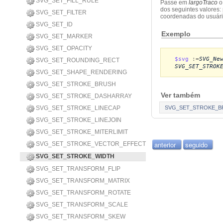
SVG_SET_FILL_RULE
Passe em
largoTraco
o
dos seguintes valores: 
SVG_SET_FILTER
coordenadas do usuári
SVG_SET_ID
Exemplo
SVG_SET_MARKER
SVG_SET_OPACITY
$svg
:=
SVG_Ne
SVG_SET_ROUNDING_RECT
SVG_SET_STROK
SVG_SET_SHAPE_RENDERING
SVG_SET_STROKE_BRUSH
Ver também
SVG_SET_STROKE_DASHARRAY
SVG_SET_STROKE_LINECAP
SVG_SET_STROKE_B
SVG_SET_STROKE_LINEJOIN
SVG_SET_STROKE_MITERLIMIT
anterior
seguido
SVG_SET_STROKE_VECTOR_EFFECT
SVG_SET_STROKE_WIDTH
SVG_SET_TRANSFORM_FLIP
SVG_SET_TRANSFORM_MATRIX
SVG_SET_TRANSFORM_ROTATE
SVG_SET_TRANSFORM_SCALE
SVG_SET_TRANSFORM_SKEW