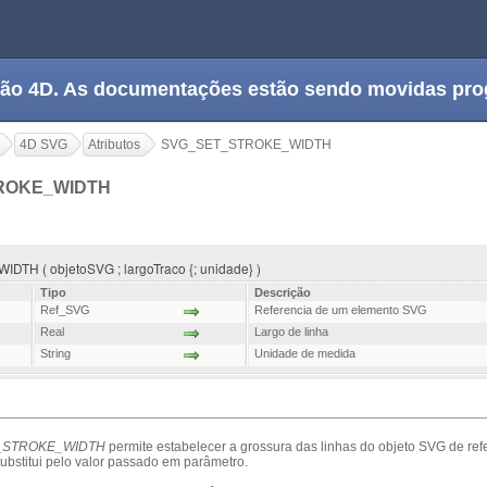
tação 4D. As documentações estão sendo movidas pr
4D SVG
Atributos
SVG_SET_STROKE_WIDTH
ROKE_WIDTH
H ( objetoSVG ; largoTraco {; unidade} )
Tipo
Descrição
Ref_SVG
Referencia de um elemento SVG
Real
Largo de linha
String
Unidade de medida
_STROKE_WIDTH
permite estabelecer a grossura das linhas do objeto SVG de re
 substitui pelo valor passado em parâmetro.