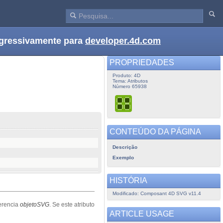
ogressivamente para
developer.4d.com
PROPRIEDADES
Produto: 4D
Tema: Atributos
Número 65938
CONTEÚDO DA PÁGINA
Descrição
Exemplo
HISTÓRIA
Modificado: Composant 4D SVG v11.4
ferencia
objetoSVG
. Se este atributo
ARTICLE USAGE