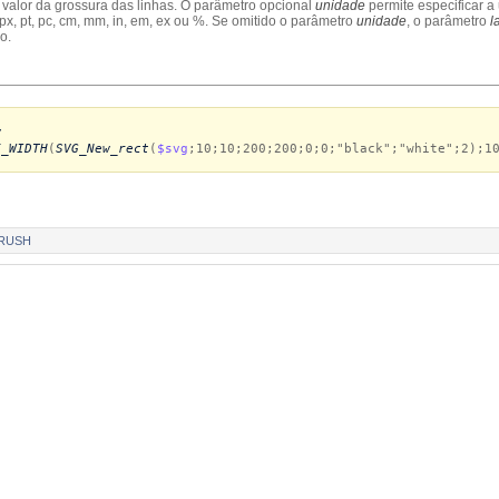
 valor da grossura das linhas. O parâmetro opcional
unidade
permite especificar a
px, pt, pc, cm, mm, in, em, ex ou %. Se omitido o parâmetro
unidade
, o parâmetro
l
o.
w
E_WIDTH
(
SVG_New_rect
(
$svg
;10;10;200;200;0;0;"black";"white";2);1
RUSH