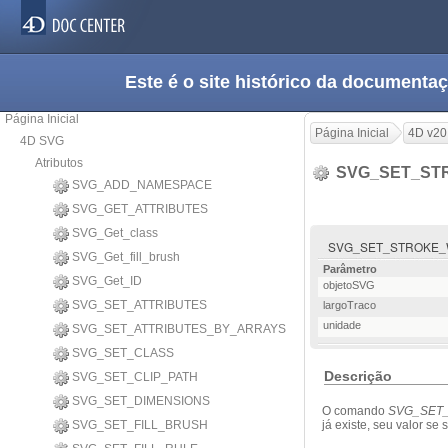
Este é o site histórico da documen
Página Inicial
Página Inicial
4D v20
4D SVG
Atributos
SVG_SET_ST
SVG_ADD_NAMESPACE
SVG_GET_ATTRIBUTES
SVG_Get_class
SVG_SET_STROKE_WIDT
SVG_Get_fill_brush
Parâmetro
SVG_Get_ID
objetoSVG
SVG_SET_ATTRIBUTES
largoTraco
unidade
SVG_SET_ATTRIBUTES_BY_ARRAYS
SVG_SET_CLASS
Descrição
SVG_SET_CLIP_PATH
SVG_SET_DIMENSIONS
O comando
SVG_SET
SVG_SET_FILL_BRUSH
já existe, seu valor se