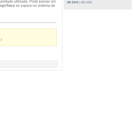
 unidade utilizada. Pode passar um
4D SVG
( 4D v20)
argoTraco
se espera no sistema de
0)