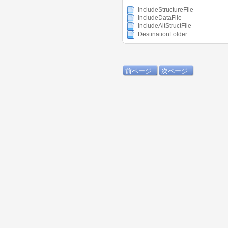
IncludeStructureFile
IncludeDataFile
IncludeAltStructFile
DestinationFolder
前ページ
次ページ