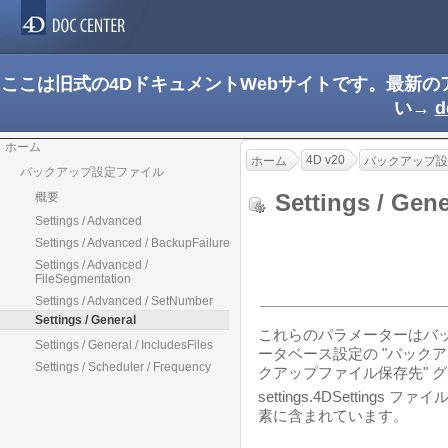
ここは旧式の4DドキュメントWebサイトです。最新
い→
d
ホーム
4D v20
ホーム
バックアップ設
バックアップ設定ファイル
Settings / Ge
概要
Settings / Advanced
Settings / Advanced / BackupFailure
Settings / Advanced /
FileSegmentation
Settings / Advanced / SetNumber
Settings / General
これらのパラメーターはバ
Settings / General / IncludesFiles
ータベース設定の "バックアップ
Settings / Scheduler / Frequency
クアップファイル保存先" 
settings.4DSettings 
素に含まれています。