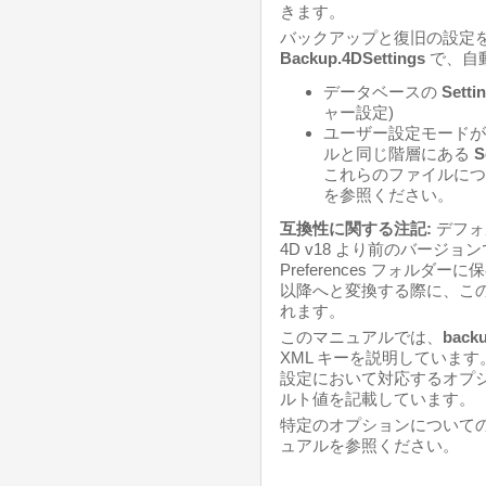
きます。
バックアップと復旧の設定を
Backup.
4DSettings
で、自
データベースの
Setti
ャー設定)
ユーザー設定モードが
ルと同じ階層にある
S
これらのファイルに
を参照ください。
互換性に関する注記:
デフォ
4D v18 より前のバージョ
Preferences フォルダ
以降へと変換する際に、こ
れます。
このマニュアルでは、
backu
XML キーを説明していま
設定において対応するオプ
ルト値を記載しています。
特定のオプションについて
ュアルを参照ください。