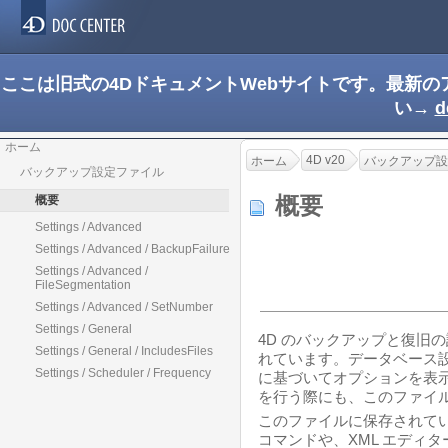
ここは旧式の4DドキュメントWebサイトです。最新
い→
d
ホーム
4D v20
ホーム
バックアップ設
バックアップ設定ファイル
概要
概要
Settings / Advanced
Settings / Advanced / BackupFailure
Settings / Advanced /
FileSegmentation
Settings / Advanced / SetNumber
Settings / General
4D のバックアップと復旧の
Settings / General / IncludesFiles
れています。データベース設
Settings / Scheduler / Frequency
に基づいてオプションを表
を行う際にも、このファイ
このファイルに保存されてい
コマンドや、XML エディ