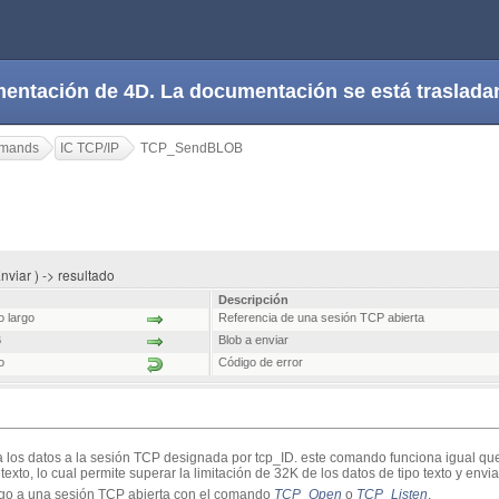
cumentación de 4D. La documentación se está trasla
mmands
IC TCP/IP
TCP_SendBLOB
viar ) -> resultado
Descripción
o largo
Referencia de una sesión TCP abierta
B
Blob a enviar
o
Código de error
 los datos a la sesión TCP designada por tcp_ID. este comando funciona igual q
xto, lo cual permite superar la limitación de 32K de los datos de tipo texto y envia
rgo a una sesión TCP abierta con el comando
TCP_Open
o
TCP_Listen
.