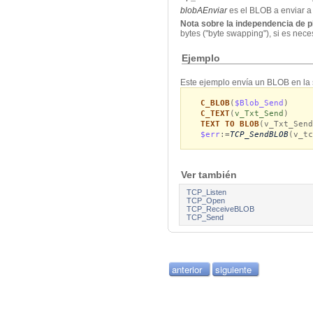
blobAEnviar
es el BLOB a enviar a
Nota sobre la independencia de p
bytes ("byte swapping"), si es nece
Ejemplo
Este ejemplo envía un BLOB en la
C_BLOB
(
$Blob_Send
)
C_TEXT
(
v_Txt_Send
)
TEXT TO BLOB
(v_Txt_Send
$err
:=
TCP_SendBLOB
(v_tc
Ver también
TCP_Listen
TCP_Open
TCP_ReceiveBLOB
TCP_Send
anterior
siguiente