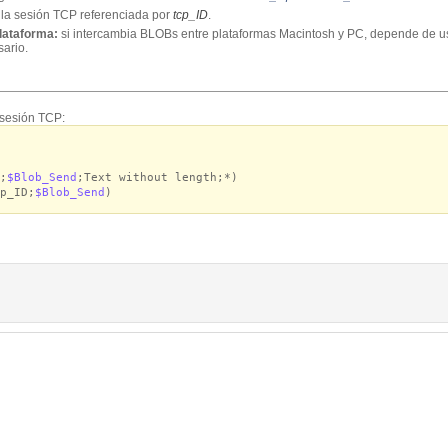
 la sesión TCP referenciada por
tcp_ID
.
lataforma:
si intercambia BLOBs entre plataformas Macintosh y PC, depende de us
sario.
 sesión TCP:
;
$Blob_Send
;Text without length;*)
p_ID;
$Blob_Send
)