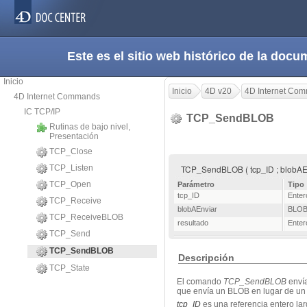
Este es el sitio web histórico de la do
Inicio
Inicio
4D v20
4D Internet Co
4D Internet Commands
IC TCP/IP
TCP_SendBLOB
Rutinas de bajo nivel,
Presentación
TCP_Close
TCP_Listen
TCP_SendBLOB ( tcp_ID ; blobAEn
TCP_Open
Parámetro
Tipo
tcp_ID
Enter
TCP_Receive
blobAEnviar
BLO
TCP_ReceiveBLOB
resultado
Enter
TCP_Send
TCP_SendBLOB
Descripción
TCP_State
El comando
TCP_SendBLOB
envía
que envía un BLOB en lugar de un te
tcp_ID
es una referencia entero la