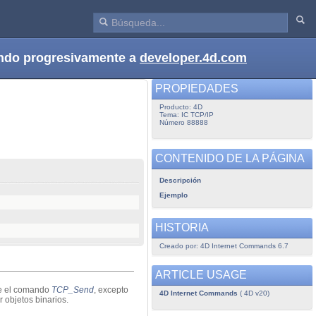
dando progresivamente a
developer.4d.com
PROPIEDADES
Producto: 4D
Tema: IC TCP/IP
Número 88888
CONTENIDO DE LA PÁGINA
Descripción
Ejemplo
HISTORIA
Creado por: 4D Internet Commands 6.7
ARTICLE USAGE
ue el comando
TCP_Send
, excepto
4D Internet Commands
( 4D v20)
r objetos binarios.