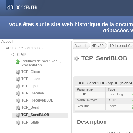
Vous êtes sur le site Web historique de la doc
déplacées 
Accueil
Accueil
4D v20
4D Internet 
4D Internet Commands
IC TCP/IP
TCP_SendBLOB
Routines de bas niveau,
Présentation
TCP_Close
TCP_Listen
TCP_SendBLOB ( tcp_ID ; blobAEn
TCP_Open
Paramètre
Type
TCP_Receive
tcp_ID
Entier long
TCP_ReceiveBLOB
blobAEnvoyer
BLOB
Résultat
Entier
TCP_Send
TCP_SendBLOB
Description
TCP_State