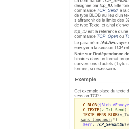
La commande
TCP_SendB
désignée par
tcp_ID
. Elle fo
commande
TCP_Send
, à la
de type BLOB au lieu d'un te
s'affranchir de la limite des
de type Texte, et ainsi d'env
tcp_ID
est la référence d'une
commande
TCP_Open
ou
T
Le paramètre
blobAEnvoyer
envoyer à la session TCP ré
Note sur l'indépendance de
binaires dans un format proprié
conversions d'octets ("byte s
formes, si nécessaire.
Exemple
Cet exemple place du texte d
session TCP :
C_BLOB
(
$Blob_AEnvoye
C_TEXTE
(
v_Txt_Send
)
TEXTE VERS BLOB
(v_Tx
sans longueur
;*)
$err
:=
TCP_SendBLOB
(v