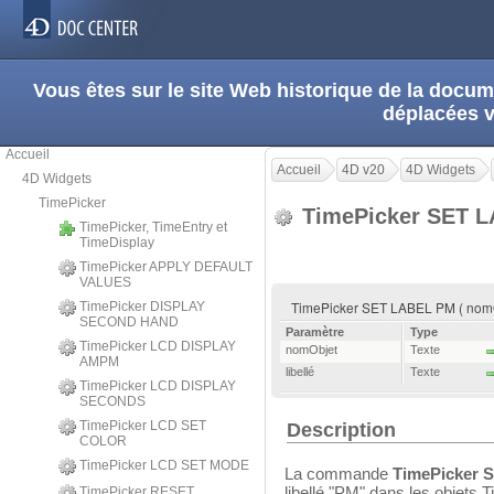
Vous êtes sur le site Web historique de la doc
déplacées 
Accueil
Accueil
4D v20
4D Widgets
4D Widgets
TimePicker
TimePicker SET 
TimePicker, TimeEntry et
TimeDisplay
TimePicker APPLY DEFAULT
VALUES
TimePicker SET LABEL PM ( nomObj
TimePicker DISPLAY
SECOND HAND
Paramètre
Type
TimePicker LCD DISPLAY
nomObjet
Texte
AMPM
libellé
Texte
TimePicker LCD DISPLAY
SECONDS
TimePicker LCD SET
Description
COLOR
TimePicker LCD SET MODE
La commande
TimePicker 
libellé "PM" dans les objets 
TimePicker RESET