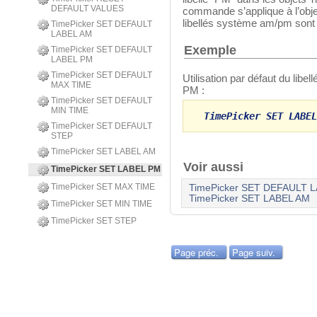
DEFAULT VALUES
commande s’applique à l’obj
libellés système am/pm sont u
TimePicker SET DEFAULT
LABEL AM
Exemple
TimePicker SET DEFAULT
LABEL PM
TimePicker SET DEFAULT
Utilisation par défaut du libel
MAX TIME
PM :
TimePicker SET DEFAULT
MIN TIME
TimePicker SET LABEL
TimePicker SET DEFAULT
STEP
TimePicker SET LABEL AM
Voir aussi
TimePicker SET LABEL PM
TimePicker SET MAX TIME
TimePicker SET DEFAULT 
TimePicker SET LABEL AM
TimePicker SET MIN TIME
TimePicker SET STEP
Page préc.
Page suiv.