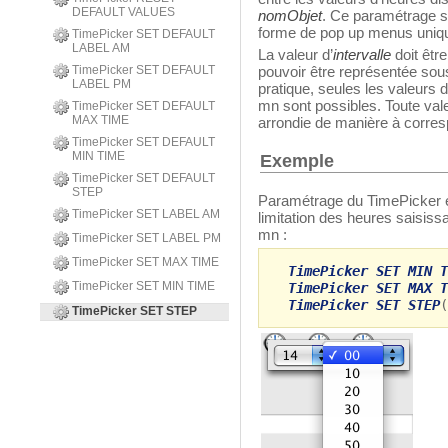
DEFAULT VALUES
nomObjet
. Ce paramétrage s
forme de pop up menus uni
TimePicker SET DEFAULT
LABEL AM
La valeur d’
intervalle
doit êtr
TimePicker SET DEFAULT
pouvoir être représentée sou
LABEL PM
pratique, seules les valeurs de
mn sont possibles. Toute val
TimePicker SET DEFAULT
MAX TIME
arrondie de manière à corres
TimePicker SET DEFAULT
MIN TIME
Exemple
TimePicker SET DEFAULT
STEP
Paramétrage du TimePicker 
TimePicker SET LABEL AM
limitation des heures saisiss
mn :
TimePicker SET LABEL PM
TimePicker SET MAX TIME
TimePicker SET MIN T
TimePicker SET MIN TIME
TimePicker SET MAX T
TimePicker SET STEP
(
TimePicker SET STEP