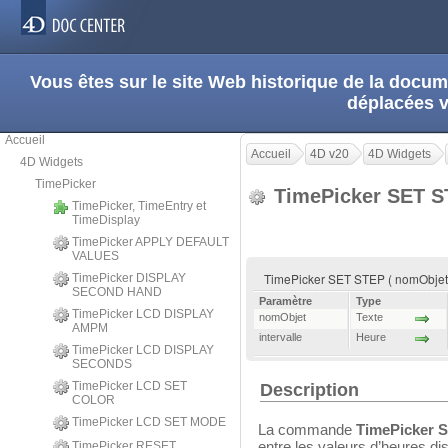
Vous êtes sur le site Web historique de la doc
déplacées 
Accueil
Accueil
4D v20
4D Widgets
4D Widgets
TimePicker
TimePicker SET 
TimePicker, TimeEntry et
TimeDisplay
TimePicker APPLY DEFAULT
VALUES
TimePicker SET STEP ( nomObjet ;
TimePicker DISPLAY
SECOND HAND
Paramètre
Type
TimePicker LCD DISPLAY
nomObjet
Texte
AMPM
intervalle
Heure
TimePicker LCD DISPLAY
SECONDS
TimePicker LCD SET
Description
COLOR
TimePicker LCD SET MODE
La commande
TimePicker 
entre les valeurs d’heures dis
TimePicker RESET