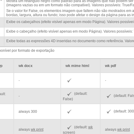
Mostra um retângulo negro como padrão para as imagens que não podem ser 
(imagens vazias ou em um formato não compatível). Valores possíveis: True/Fa
Se o valor for False, os elementos imagem que faltem não são mostrados em
bordas, largura, altura ou fundo; isso pode afetar o design da página para as i
Exibe os cabeçalhos (efeito visível apenas em modo Página). Valores possívei
Exibe o cabeçalho (efeito visível apenas em modo Página). Valores possíveis:
Exibe todas as expressões 4D inseridas no documento como referência. Valore
ponível por formato de exportação
wp
wk docx
wk mime html
wk pdf
-
-
(default:
ult:
(default: Fal
-
False)
(default: 300
always 300
(default:
wk
always
wk print
always
wk print
screen
)