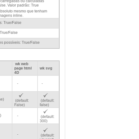
carregadas ou calculadas
lse. Valor padrão: True
 absoluto mesmo que tenham
magens inline.
s: True/False
 True/False
s possíveis: True/False
wk web
page html
wk svg
4D
-
-
se)
(default:
(default:
False)
false)
)
-
(default:
300)
-
(default: