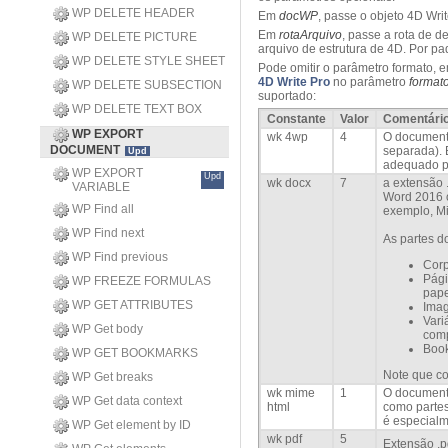
WP DELETE HEADER
Em
docWP
, passe o objeto 4D Wri
Em
rotaArquivo
, passe a rota de 
WP DELETE PICTURE
arquivo de estrutura de 4D. Por pa
WP DELETE STYLE SHEET
Pode omitir o parâmetro formato,
4D Write Pro
no parâmetro
format
WP DELETE SUBSECTION
suportado:
WP DELETE TEXT BOX
Constante
Valor
Comentári
WP EXPORT
wk 4wp
4
O document
DOCUMENT
separada). 
Upd
adequado p
WP EXPORT
Upd
wk docx
7
a extensão 
VARIABLE
Word 2016 o
WP Find all
exemplo, Mi
WP Find next
As partes d
WP Find previous
Corp
Pági
WP FREEZE FORMULAS
pape
WP GET ATTRIBUTES
Imag
Vari
WP Get body
comp
Boo
WP GET BOOKMARKS
Note que co
WP Get breaks
wk mime
1
O
documen
WP Get data context
html
como
parte
é especial
WP Get element by ID
wk pdf
5
Extensão .p