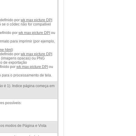
definido por
wk max picture DPI
 se o códec não for compatível
efinido por
wk max picture DPI
ou
ormato para imprimir (por ejemplo,
me html
)
definido por
wk max picture DPI
G (imagens opacas) ou PNG
po de exportação
finido por
wk max picture DPI
ou
o para o processamento de tela.
ão é 1). Indice página começa em
es possíveis:
 nos modos de Página e Vista