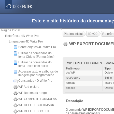
Este é o site histórico da documen
Página Inicial
Página Inicial
4D v20
Referênc
Referência 4D Write Pro
Linguagem 4D Write Pro
WP EXPORT DOCUM
Sobre objetos 4D Write Pro
Utilizar os comandos do
tema Objeto (Formulários)
Utilizar os comandos do
WP EXPORT DOCUMENT ( docWP ; r
tema Texto com estilo
Parâmetro
Tipo
Accessar texto e atributos de
docWP
Objeto
imagem por programação
rotaArquivo
String
Constantes 4D Write Pro
formato
Inteiro 
WP Add picture
opcoes
Objeto
WP Bookmark range
WP COMPUTE FORMULAS
Descrição
WP DELETE BOOKMARK
O comando
WP EXPORT DOCUM
WP DELETE FOOTER
os parâmetros opcionais.