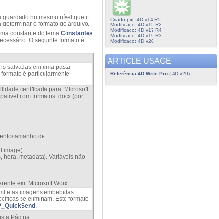
rá guardado no mesmo nível que o
Criado por: 4D v14 R5
a determinar o formato do arquivo.
Modificado: 4D v15 R2
Modificado: 4D v17 R4
 uma constante do tema
Constantes
Modificado: 4D v19 R3
ecessário. O seguinte formato é
Modificado: 4D v20
ARTICLE USAGE
ens salvadas em uma pasta
 formato é particularmente
Referência 4D Write Pro
( 4D v20)
idade certificada para Microsoft
atível com formatos .docx (por
mento/tamanho de
d image
)
, hora, metadata). Variáveis não
erente em Microsoft Word.
ml
e as imagens embebidas
ecíficas
se eliminam
.
Este formato
_QuickSend
.
ista Página.