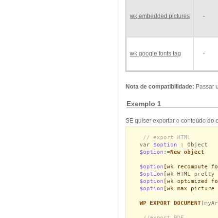
wk embedded pictures
-
wk google fonts tag
-
Nota de compatibilidade:
Passar 
Exemplo 1
SE quiser exportar o conteúdo do 
// export HTML
var
$option
: Object
$option
:=
New object
$option
[wk recompute fo
$option
[wk HTML pretty 
$option
[wk optimized fo
$option
[wk max picture 
WP EXPORT DOCUMENT
(myAr
//export PDF