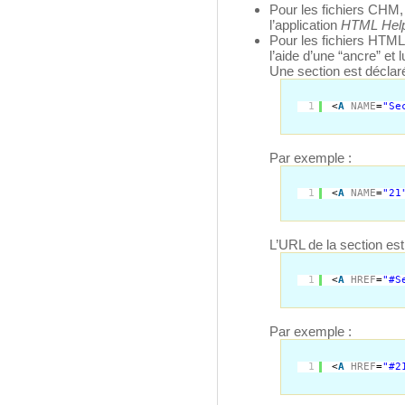
Pour les fichiers CHM,
l’application
HTML Hel
Pour les fichiers HTML
l’aide d’une “ancre” et
Une section est déclar
1
<
A
NAME
=
"Se
Par exemple :
1
<
A
NAME
=
"21
L’URL de la section est
1
<
A
HREF
=
"#S
Par exemple :
1
<
A
HREF
=
"#2