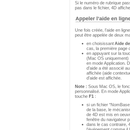
Si le numéro de rubrique passé
pas dans le fichier, 4D affich
Appeler l’aide en lig
Une fois créée, l’aide en li
peut être appelée de deux ma
en choisissant
Aide d
cas, la première page du
en appuyant sur la to
(Mac OS uniquement) lo
en mode Application. D
d’aide a été associé au
affichée (aide contextue
d’aide est affichée.
Note :
Sous Mac OS, le fonc
personnalisé. En mode Applicat
touche
F1
:
si un fichier “NomBase.
de la base, le mécanis
de 4D est mis en oeuvre
fenêtre du navigateur p
dans le cas contraire, 4
l’événement comme il l