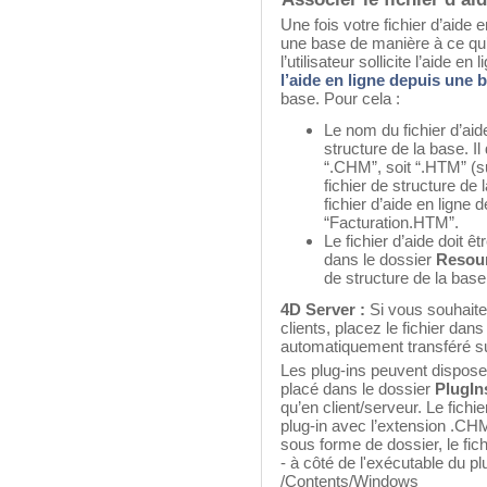
Une fois votre fichier d’aide 
une base de manière à ce qu’
l’utilisateur sollicite l’aide e
l’aide en ligne depuis une 
base. Pour cela :
Le nom du fichier d’aide
structure de la base. Il
“.CHM”, soit “.HTM” (su
fichier de structure de 
fichier d’aide en lign
“Facturation.HTM”.
Le fichier d’aide doit ê
dans le dossier
Resou
de structure de la base
4D Server :
Si vous souhaitez
clients, placez le fichier dan
automatiquement transféré su
Les plug-ins peuvent disposer 
placé dans le dossier
PlugI
qu’en client/serveur. Le fichie
plug-in avec l’extension .CH
sous forme de dossier, le fichi
- à côté de l'exécutable du 
/Contents/Windows