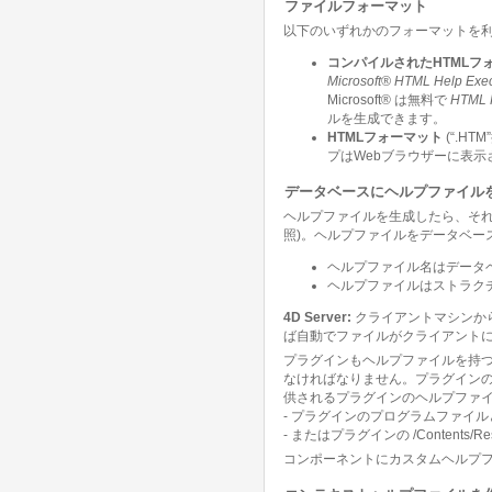
ファイルフォーマット
以下のいずれかのフォーマットを利
コンパイルされたHTMLフ
Microsoft® HTML Help Exe
Microsoft® は無料で
HTML 
ルを生成できます。
HTMLフォーマット
(“.
プはWebブラウザーに表示
データベースにヘルプファイル
ヘルプファイルを生成したら、それ
照)。ヘルプファイルをデータベー
ヘルプファイル名はデータベ
ヘルプファイルはストラクチ
4D Server:
クライアントマシンか
ば自動でファイルがクライアント
プラグインもヘルプファイルを持つ
なければなりません。プラグインの
供されるプラグインのヘルプファイ
- プラグインのプログラムファイルと同じ場所
- またはプラグインの /Contents/R
コンポーネントにカスタムヘルプ