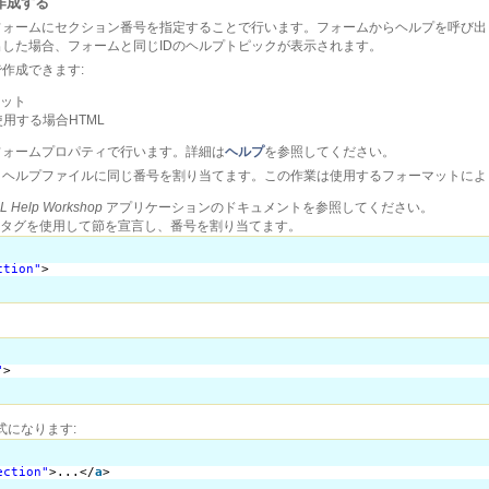
作成する
フォームにセクション番号を指定することで行います。フォームからヘルプを呼び出
した場合、フォームと同じIDのヘルプトピックが表示されます。
作成できます:
マット
で使用する場合HTML
フォームプロパティで行います。詳細は
ヘルプ
を参照してください。
、ヘルプファイルに同じ番号を割り当てます。この作業は使用するフォーマットによ
L Help Workshop
アプリケーションのドキュメントを参照してください。
a>タグを使用して節を宣言し、番号を割り当てます。
ction"
>
"
>
式になります:
ection"
>...</
a
>