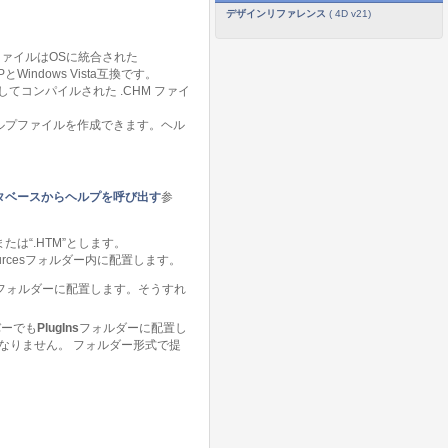
デザインリファレンス
( 4D v21)
MファイルはOSに統合された
Windows Vista互換です。
コンパイルされた .CHM ファイ
ヘルプファイルを作成できます。ヘル
タベースからヘルプを呼び出す
参
は“.HTM”とします。
rcesフォルダー内に配置します。
フォルダーに配置します。そうすれ
バーでも
PlugIns
フォルダーに配置し
なりません。 フォルダー形式で提