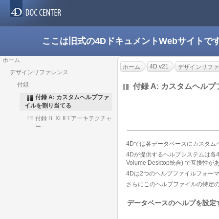
ここは旧式の4DドキュメントWebサイト
ホーム
4D v21
ホーム
デザインリファ
デザインリファレンス
付録
付録 A: カスタムヘル
付録 A: カスタムヘルプファ
イルを割り当てる
付録 B: XLIFFアーキテクチャ
ー
4Dでは各データベースにカスタム
4Dが提供するヘルプシステムは各
Volume Desktop統合) で互換性
4Dは2つのヘルプファイルフォー
さらにこのヘルプファイルの特定
データベースのヘルプを設定