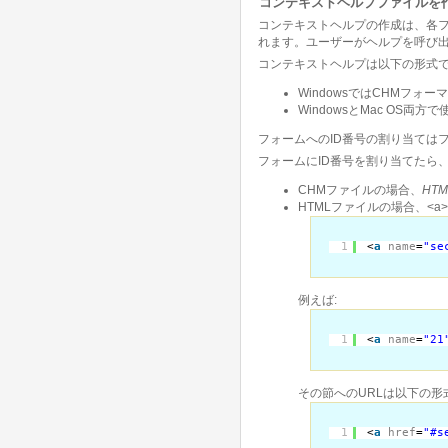
コンテキストヘルプファイルを
コンテキストヘルプの作成は、各
れます。ユーザーがヘルプを呼び出
コンテキストヘルプは以下の形式で
WindowsではCHMフォー
WindowsとMac OS両方
フォームへのID番号の割り当ては
フォームにID番号を割り当てたら
CHMファイルの場合、
HTM
HTMLファイルの場合、<
1
<
a
name
=
"se
例えば:
1
<
a
name
=
"21
その節へのURLは以下の形
1
<
a
href
=
"#s