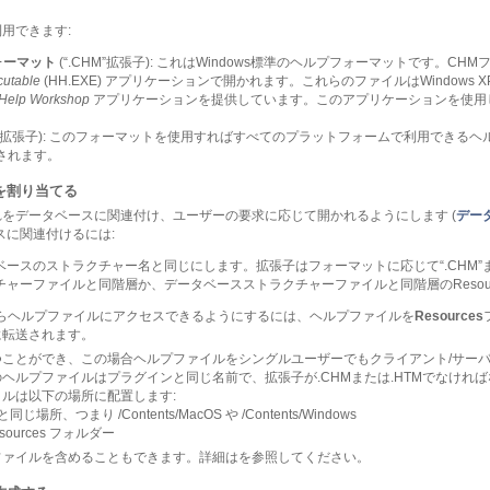
用できます:
ォーマット
(“.CHM”拡張子): これはWindows標準のヘルプフォーマットです。CH
cutable
(HH.EXE) アプリケーションで開かれます。これらのファイルはWindows XPと
Help Workshop
アプリケーションを提供しています。このアプリケーションを使用して
HTM”拡張子): このフォーマットを使用すればすべてのプラットフォームで利用できる
されます。
を割り当てる
をデータベースに関連付け、ユーザーの要求に応じて開かれるようにします (
デー
スに関連付けるには:
ースのストラクチャー名と同じにします。拡張子はフォーマットに応じて“.CHM”また
ャーファイルと同階層か、データベースストラクチャーファイルと同階層のResou
らヘルプファイルにアクセスできるようにするには、ヘルプファイルを
Resources
に転送されます。
ことができ、この場合ヘルプファイルをシングルユーザーでもクライアント/サー
ヘルプファイルはプラグインと同じ名前で、拡張子が.CHMまたは.HTMでなければ
ルは以下の場所に配置します:
、つまり /Contents/MacOS や /Contents/Windows
esources フォルダー
ファイルを含めることもできます。詳細はを参照してください。