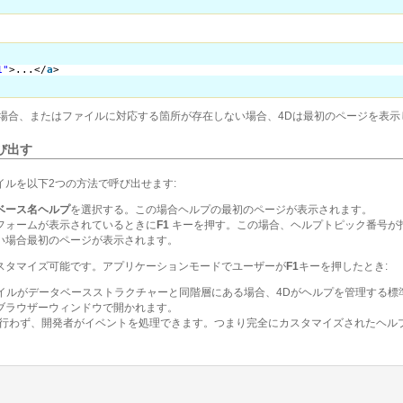
1"
>...</
a
>
場合、またはファイルに対応する箇所が存在しない場合、4Dは最初のページを表示
び出す
イルを以下2つの方法で呼び出せます:
ベース名ヘルプ
を選択する。この場合ヘルプの最初のページが表示されます。
フォームが表示されているときに
F1
キーを押す。この場合、ヘルプトピック番号が
い場合最初のページが表示されます。
スタマイズ可能です。アプリケーションモードでユーザーが
F1
キーを押したとき:
ファイルがデータベースストラクチャーと同階層にある場合、4Dがヘルプを管理する
ブラウザーウィンドウで開かれます。
も行わず、開発者がイベントを処理できます。つまり完全にカスタマイズされたヘル