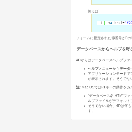
例えば:
1
<
a
href
=
"#2
フォームに指定された節番号が0の
データベースからヘルプを呼
4Dからはデータベースヘルプファ
ヘルプ
メニューから
データ
アプリケーションモードで
が表示されます。そうでな
注:
Mac OSでは
F1
キーの動作をカ
“データベース名.HTM”
ルプファイルがデフォルト
そうでない場合、4Dは何
す。