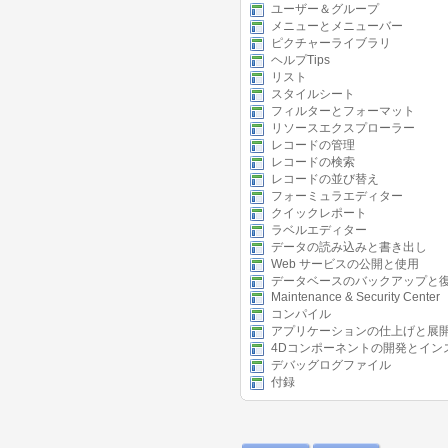
ユーザー＆グループ
メニューとメニューバー
ピクチャーライブラリ
ヘルプTips
リスト
スタイルシート
フィルターとフォーマット
リソースエクスプローラー
レコードの管理
レコードの検索
レコードの並び替え
フォーミュラエディター
クイックレポート
ラベルエディター
データの読み込みと書き出し
Web サービスの公開と使用
データベースのバックアップと
Maintenance & Security Center
コンパイル
アプリケーションの仕上げと展
4Dコンポーネントの開発とイン
デバッグログファイル
付録