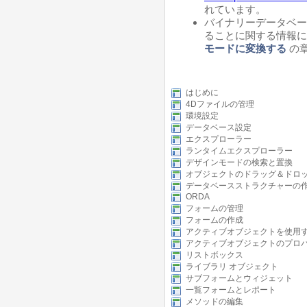
れています。
バイナリーデータベー
ることに関する情報に
モードに変換する
の
はじめに
4Dファイルの管理
環境設定
データベース設定
エクスプローラー
ランタイムエクスプローラー
デザインモードの検索と置換
オブジェクトのドラッグ＆ドロ
データベースストラクチャーの
ORDA
フォームの管理
フォームの作成
アクティブオブジェクトを使用
アクティブオブジェクトのプロ
リストボックス
ライブラリ オブジェクト
サブフォームとウィジェット
一覧フォームとレポート
メソッドの編集