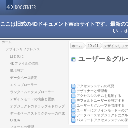
ここは旧式の4DドキュメントWebサイトです。最新
い→
d
ホーム
4D v21
ホーム
デザインリファ
デザインリファレンス
はじめに
ユーザー＆グ
4Dファイルの管理
環境設定
データベース設定
エクスプローラー
アクセスシステムの概要
デザイナーと管理者
ランタイムエクスプローラー
アクセスシステムを起動する
デザインモードの検索と置換
デフォルトユーザーを設定する
ユーザーとグループを管理する
オブジェクトのドラッグ＆ドロップ
ユーザーにデザインモードへのア
データベースストラクチャーの作成
データベースオブジェクトにグル
パスワードアクセスシステムの保
ORDA
フォームの管理