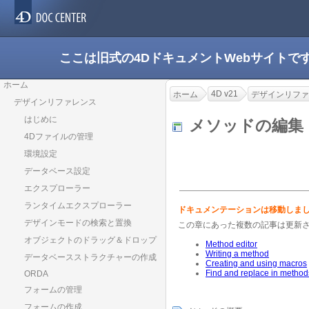
ここは旧式の4DドキュメントWebサイト
ホーム
4D v21
ホーム
デザインリファ
デザインリファレンス
はじめに
メソッドの編
4Dファイルの管理
環境設定
データベース設定
エクスプローラー
ランタイムエクスプローラー
ドキュメンテーションは移動しま
デザインモードの検索と置換
この章にあった複数の記事は更新
オブジェクトのドラッグ＆ドロップ
Method editor
Writing a method
データベースストラクチャーの作成
Creating and using macros
Find and replace in method
ORDA
フォームの管理
フォームの作成