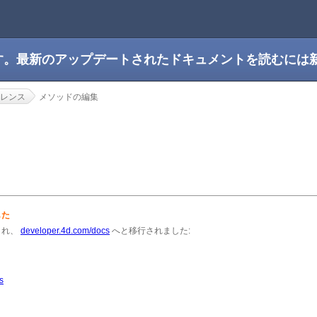
です。最新のアップデートされたドキュメントを読むには
レンス
メソッドの編集
集
した
され、
developer.4d.com/docs
へと移行されました:
s