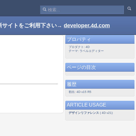
新サイトをご利用下さい→
developer.4d.com
プロパティ
プロダクト: 4D
テーマ: ラベルエディター
ページの目次
履歴
初出: 4D v15 R5
ARTICLE USAGE
デザインリファレンス
( 4D v21)