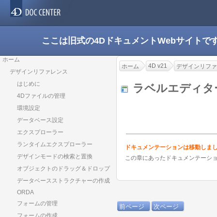
ここは旧式の4DドキュメントWebサイト
ホーム
4D v21
ホーム
デザインリファ
デザインリファレンス
はじめに
ラベルエディ
4Dファイルの管理
環境設定
データベース設定
エクスプローラー
ランタイムエクスプローラー
ドキュメンテーションは移動しま
デザインモードの検索と置換
この章にあったドキュメンテーシ
オブジェクトのドラッグ＆ドロップ
データベースストラクチャーの作成
ORDA
フォームの管理
前ページ
次ページ
フォームの作成