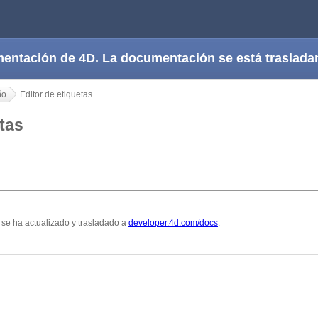
cumentación de 4D. La documentación se está trasla
ño
Editor de etiquetas
uetas
se ha actualizado y trasladado a
developer.4d.com/docs
.