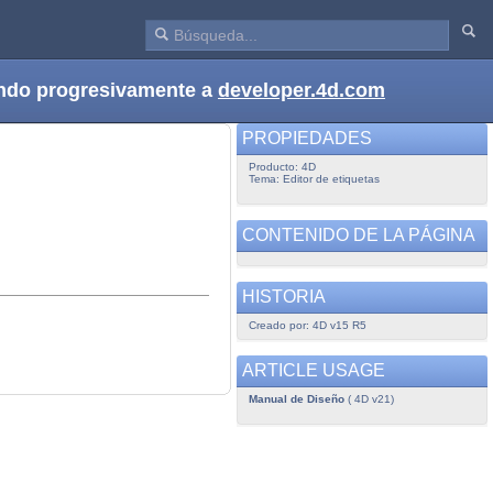
dando progresivamente a
developer.4d.com
PROPIEDADES
Producto: 4D
Tema: Editor de etiquetas
CONTENIDO DE LA PÁGINA
HISTORIA
Creado por: 4D v15 R5
ARTICLE USAGE
Manual de Diseño
( 4D v21)