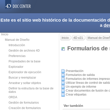
Este es el sitio web histórico de la documentación
a
de
Inicio
Inicio
4D v21
Manual de Dise
Manual de Diseño
Introducción
Formularios de 
Gestión de archivos 4D
Preferencias
Propiedades de la base
Explorador
Presentación
Explorador de ejecución
Formularios de salida
Buscar y reemplazar
Formularios de informes impreso
Utilizar líneas de control de salid
Arrastrar y soltar objetos
Un ejemplo de informe
Definir la estructura de la base de
Crear documentos de fusión de c
datos
Crear etiquetas
ORDA
Gestión de formularios
Ver también
Creación de formularios