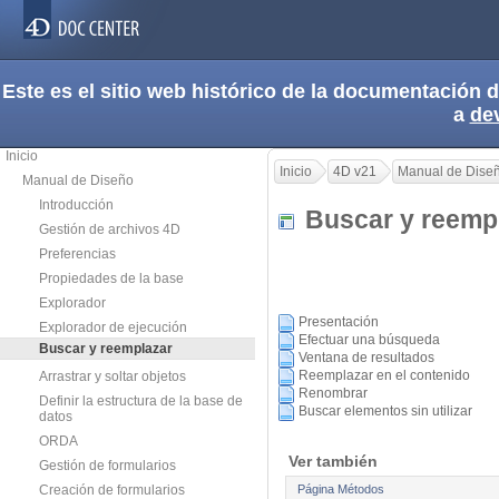
Este es el sitio web histórico de la documentación
a
de
Inicio
Inicio
4D v21
Manual de Dise
Manual de Diseño
Introducción
Buscar y reem
Gestión de archivos 4D
Preferencias
Propiedades de la base
Explorador
Presentación
Explorador de ejecución
Efectuar una búsqueda
Buscar y reemplazar
Ventana de resultados
Reemplazar en el contenido
Arrastrar y soltar objetos
Renombrar
Definir la estructura de la base de
Buscar elementos sin utilizar
datos
ORDA
Ver también
Gestión de formularios
Página Métodos
Creación de formularios