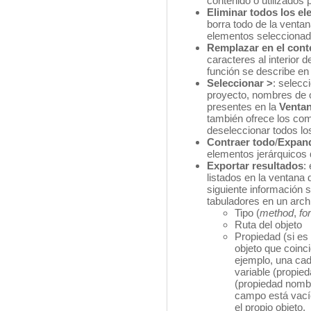
contenido o utilizados 
Eliminar todos los el
borra todo de la venta
elementos seleccionad
Remplazar en el cont
caracteres al interior 
función se describe e
Seleccionar >
: selecc
proyecto, nombres de o
presentes en la
Ventan
también ofrece los co
deseleccionar todos lo
Contraer todo
/
Expand
elementos jerárquicos d
Exportar resultados
:
listados en la ventana 
siguiente información 
tabuladores en un archi
Tipo (
method
,
fo
Ruta del objeto
Propiedad (si es 
objeto que coinc
ejemplo, una ca
variable (propie
(propiedad nombr
campo está vací
el propio objeto.