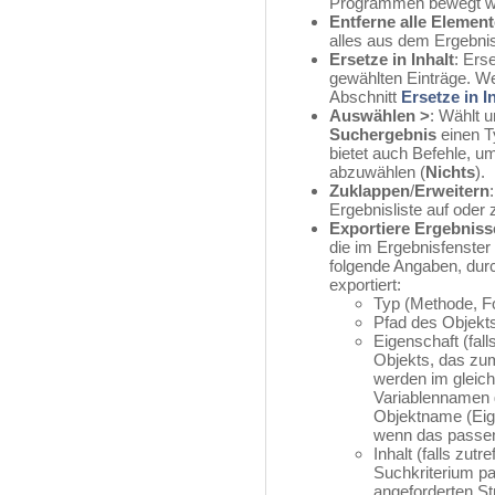
Programmen bewegt we
Entferne alle Elemen
alles aus dem Ergebnis
Ersetze in Inhalt
: Ers
gewählten Einträge. We
Abschnitt
Ersetze in I
Auswählen >
: Wählt u
Suchergebnis
einen 
bietet auch Befehle, um
abzuwählen (
Nichts
).
Zuklappen
/
Erweitern
Ergebnisliste auf oder 
Exportiere Ergebniss
die im Ergebnisfenster
folgende Angaben, durch
exportiert:
Typ (Methode, Fo
Pfad des Objekt
Eigenschaft (fall
Objekts, das zu
werden im gleich
Variablennamen g
Objektname (Eige
wenn das passend
Inhalt (falls zutr
Suchkriterium pa
angeforderten St