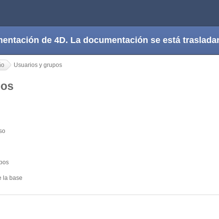
cumentación de 4D. La documentación se está trasla
ño
Usuarios y grupos
upos
so
upos
e la base