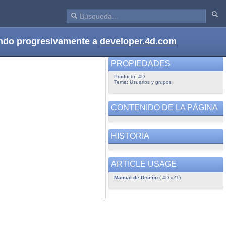
dando progresivamente a
developer.4d.com
PROPIEDADES
Producto: 4D
Tema: Usuarios y grupos
CONTENIDO DE LA PÁGINA
HISTORIA
ARTICLE USAGE
Manual de Diseño
( 4D v21)