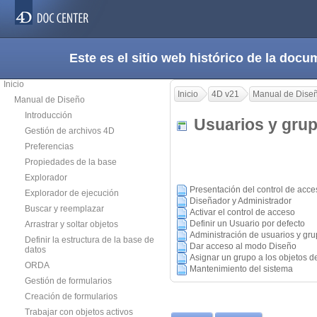
Este es el sitio web histórico de la do
Inicio
Inicio
4D v21
Manual de Dise
Manual de Diseño
Introducción
Usuarios y gr
Gestión de archivos 4D
Preferencias
Propiedades de la base
Explorador
Presentación del control de acce
Explorador de ejecución
Diseñador y Administrador
Buscar y reemplazar
Activar el control de acceso
Definir un Usuario por defecto
Arrastrar y soltar objetos
Administración de usuarios y gr
Definir la estructura de la base de
Dar acceso al modo Diseño
datos
Asignar un grupo a los objetos d
ORDA
Mantenimiento del sistema
Gestión de formularios
Creación de formularios
Trabajar con objetos activos