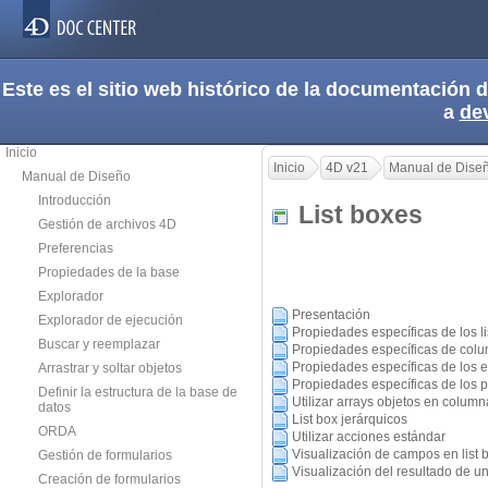
Este es el sitio web histórico de la documentación
a
de
Inicio
Inicio
4D v21
Manual de Dise
Manual de Diseño
Introducción
List boxes
Gestión de archivos 4D
Preferencias
Propiedades de la base
Explorador
Presentación
Explorador de ejecución
Propiedades específicas de los li
Buscar y reemplazar
Propiedades específicas de colu
Propiedades específicas de los 
Arrastrar y soltar objetos
Propiedades específicas de los pi
Definir la estructura de la base de
Utilizar arrays objetos en colum
datos
List box jerárquicos
ORDA
Utilizar acciones estándar
Visualización de campos en list 
Gestión de formularios
Visualización del resultado de un
Creación de formularios