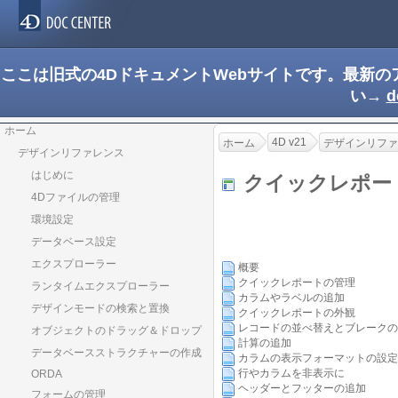
ここは旧式の4DドキュメントWebサイトです。最新
い→
d
ホーム
4D v21
ホーム
デザインリファ
デザインリファレンス
はじめに
クイックレポ
4Dファイルの管理
環境設定
データベース設定
エクスプローラー
概要
クイックレポートの管理
ランタイムエクスプローラー
カラムやラベルの追加
デザインモードの検索と置換
クイックレポートの外観
レコードの並べ替えとブレークの
オブジェクトのドラッグ＆ドロップ
計算の追加
データベースストラクチャーの作成
カラムの表示フォーマットの設定
行やカラムを非表示に
ORDA
ヘッダーとフッターの追加
フォームの管理