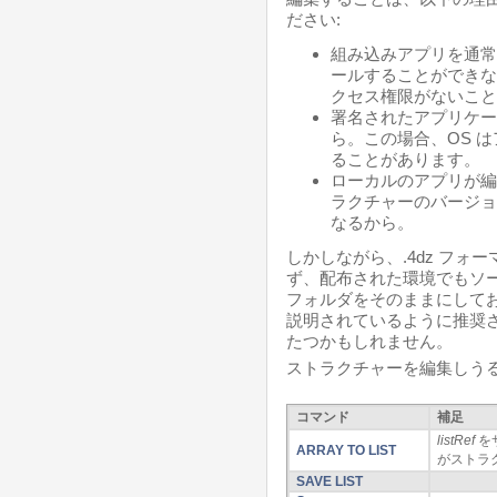
ださい:
組み込みアプリを通常
ールすることができな
クセス権限がないこと
署名されたアプリケー
ら。この場合、OS 
ることがあります。
ローカルのアプリが編
ラクチャーのバージョ
なるから。
しかしながら、.4dz フ
ず、配布された環境でもソース
フォルダをそのままにして
説明されているように推奨さ
たつかもしれません。
ストラクチャーを編集しう
コマンド
補足
listRef
を
ARRAY TO LIST
がストラ
SAVE LIST