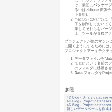
は、バックアップディレ
は、最初に
パッケージ
るいは.4dbase 
下参照)。
macOS においては、
子を削除しておいてく
業してそれらをバージ
上、ツールが直接アク
プロジェクトが他のマシン
に開くようにするためには
プロジェクトアーキテクチャ
データファイルを"dat
"Data" という名前
のフォルダに移動させ
Data
フォルダをProj
参照
4D Blog - Binary database v
4D Blog - Project databases
4D Blog - Project databases 
新しいデータベースを作成