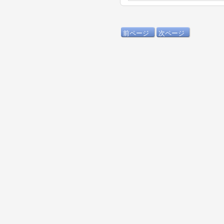
前ページ
次ページ