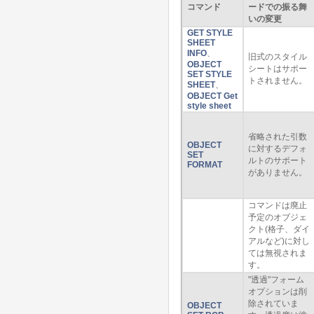
コマンド
ードでの振る舞
いの変更
GET STYLE
SHEET
INFO
、
旧式のスタイル
OBJECT
シートはサポー
SET STYLE
トされません。
SHEET
、
OBJECT Get
style sheet
省略された引数
OBJECT
に対するデフォ
SET
ルトのサポート
FORMAT
がありません。
コマンドは廃止
予定のオブジェ
クト(格子、ダイ
アルなど)に対し
ては無視されま
す。
"透過"フォーム
オプションは削
除されていま
OBJECT