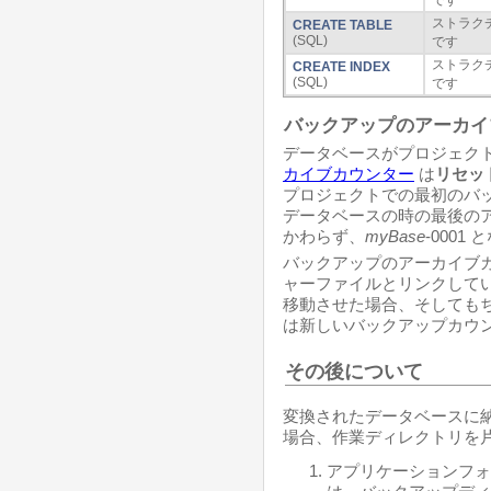
です
ストラク
CREATE TABLE
(SQL)
です
ストラク
CREATE INDEX
(SQL)
です
バックアップのアーカイ
データベースがプロジェク
カイブカウンター
は
リセッ
プロジェクトでの最初のバ
データベースの時の最後の
かわらず、
myBase
-0001
バックアップのアーカイブ
ャーファイルとリンクしてい
移動させた場合、そしてもちろん
は新しいバックアップカウ
その後について
変換されたデータベースに
場合、作業ディレクトリを片
アプリケーションフォ