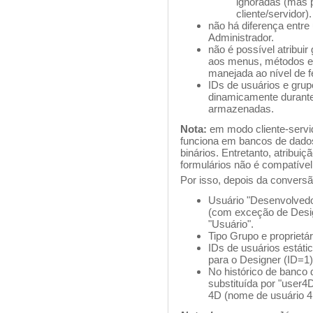
ignoradas (mas 
cliente/servidor).
não há diferença entre
Administrador.
não é possível atribui
aos menus, métodos e 
manejada ao nível de f
IDs de usuários e grup
dinamicamente durante
armazenadas.
Nota:
em modo cliente-servid
funciona em bancos de dado
binários. Entretanto, atribu
formulários não é compatível
Por isso, depois da conversã
Usuário "Desenvolvedor
(com exceção de Desig
"Usuário".
Tipo Grupo e proprietá
IDs de usuários estáti
para o Designer (ID=1)
No histórico de banco
substituída por "user4D
4D (nome de usuário 4D