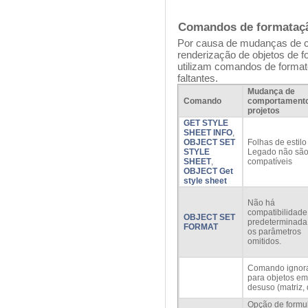
Comandos de formataçã
Por causa de mudanças de c
renderização de objetos de f
utilizam comandos de forma
faltantes.
Mudança de
Comando
comportament
projetos
GET STYLE
SHEET INFO
,
OBJECT SET
Folhas de estilo
STYLE
Legado não sã
SHEET
,
compatíveis
OBJECT Get
style sheet
Não há
compatibilidade
OBJECT SET
predeterminada
FORMAT
os parâmetros
omitidos.
Comando ignor
para objetos em
desuso (matriz, d
Opção de formul