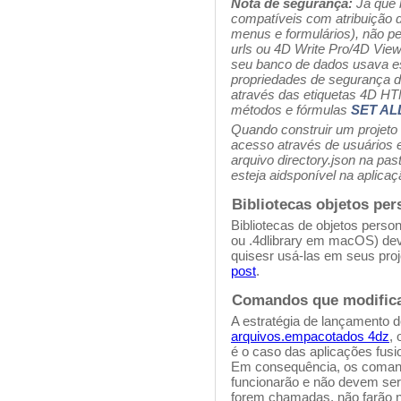
Nota de segurança:
Já que 
compatíveis com atribuição
menus e formulários), não p
urls ou 4D Write Pro/4D Vie
seu banco de dados usava est
propriedades de segurança de
através das etiquetas 4D HT
métodos e fórmulas
SET A
Quando construir um projeto a
acesso através de usuários e
arquivo directory.json na pa
esteja aidsponível na aplicaç
Bibliotecas objetos per
Bibliotecas de objetos perso
ou .4dlibrary em macOS) de
quisesr usá-las em seus pro
post
.
Comandos que modifica
A estratégia de lançamento 
arquivos.empacotados 4dz
, 
é o caso das aplicações fus
Em consequência, os comand
funcionarão e não devem ser 
forem chamadas, não farão 