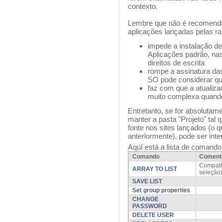
contexto.
Lembre que não é recomendad
aplicações lançadas pelas r
impede a instalação d
Aplicações padrão, na
direitos de escrita
rompe a assinatura da
SO pode considerar qu
faz com que a atualiza
muito complexa quando 
Entretanto, se for absolutam
manter a pasta "Projeto" tal 
fonte nos sites lançados (o 
anteriormente), pode ser int
Aquí está a lista de comando
Comando
Coment
Compatí
ARRAY TO LIST
seleção)
SAVE LIST
Set group properties
CHANGE
PASSWORD
DELETE USER