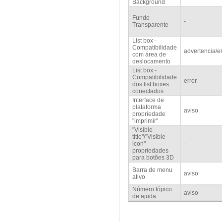
Background
Fundo
-
Transparente
List box -
Compatibilidade
advertencia/er
com área de
deslocamento
List box -
Compatibilidade
error
dos list boxes
conectados
Interface de
plataforma
aviso
propriedade
"imprimir"
"Visible
title"/"Visible
icon"
-
propriedades
para botões 3D
Barra de menu
aviso
ativo
Número tópico
aviso
de ajuda