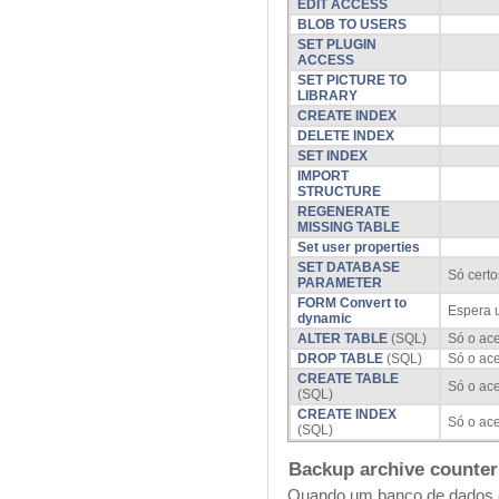
EDIT ACCESS
BLOB TO USERS
SET PLUGIN
ACCESS
SET PICTURE TO
LIBRARY
CREATE INDEX
DELETE INDEX
SET INDEX
IMPORT
STRUCTURE
REGENERATE
MISSING TABLE
Set user properties
SET DATABASE
Só certo
PARAMETER
FORM Convert to
Espera 
dynamic
ALTER TABLE
(SQL)
Só o ace
DROP TABLE
(SQL)
Só o ace
CREATE TABLE
Só o ace
(SQL)
CREATE INDEX
Só o ace
(SQL)
Backup archive counter
Quando um banco de dados é