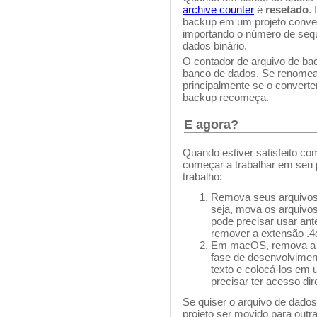
archive counter
é
resetado
.
backup em um projeto conve
importando o número de sequ
dados binário.
O contador de arquivo de bac
banco de dados. Se renomear
principalmente se o convert
backup recomeça.
E agora?
Quando estiver satisfeito co
começar a trabalhar em seu p
trabalho:
Remova seus arquivos .
seja, mova os arquivo
pode precisar usar an
remover a extensão .4
Em macOS, remova a e
fase de desenvolviment
texto e colocá-los em 
precisar ter acesso di
Se quiser o arquivo de dado
projeto ser movido para out