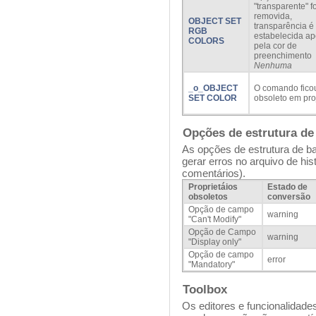
"transparente" fo
removida,
OBJECT SET
transparência é
RGB
estabelecida a
COLORS
pela cor de
preenchimento
Nenhuma
_o_OBJECT
O comando fico
SET COLOR
obsoleto em pro
Opções de estrutura d
As opções de estrutura de b
gerar erros no arquivo de his
comentários).
Proprietáios
Estado de
obsoletos
conversão
Opção de campo
warning
"Can't Modify"
Opção de Campo
warning
"Display only"
Opção de campo
error
"Mandatory"
Toolbox
Os editores e funcionalidade