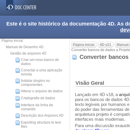
Este é o site histórico da documentação 4D. As
dev
Página Inicial
Página Inicial
4D v21
Manual 
Manual de Desenho 4D
Converter bancos de dados a Projet
Gestão de arquivos 4D
Converter bancos
Criar um novo banco de
dados
Conectar a uma aplicação
remota
Instalar plugins ou
Visão Geral
componentes
Alterar o arquivo de dados
Lançado em 4D v18, a
arqui
Criptografia de dados
para os bancos de dados 4D. 
texto legíveis por humanos e
Interface da linha de
do poder das ferramentas de 
comando
arquitetura projeto é compatí
Descrição dos Arquivos 4D
interfaces mais modernas.
Exporting structure to text
Para uma discussão exaustiv
files