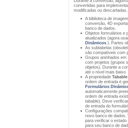
Durante a conversão, alguma
convertidas para implement
modificadas ou descartadas.
A biblioteca de imagem
conversão, 4D exporta
banco de dados.
Objetos formulários e 
atualizados (agora u
Dinâmicos
). Partes 
As subtabelas (obsole
são compatíveis com p
Grupos aninhados em o
com projetos (grupos 
objetos). Durante a co
até o nível mais baixo
A propriedade
Tabable
ordem de entrada é ge
Formulários Dinâmi
automaticamente preen
ordem de entrada exist
tabable). Deve verific
de entrada do formulár
Configurações compati
novo banco de dados. V
para verificar o estad
para seu banco de dad