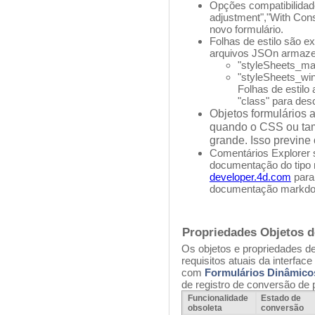
Opções compatibilidade
adjustment","With Cons
novo formulário.
Folhas de estilo são e
arquivos JSOn armaz
"styleSheets_m
"styleSheets_wi
Folhas de estilo
"class" para des
Objetos formulários
quando o CSS ou tam
grande. Isso previne 
Comentários Explorer 
documentação do tipo 
developer.4d.com
para
documentação markd
Propriedades Objetos d
Os objetos e propriedades d
requisitos atuais da interfa
com
Formulários Dinâmic
de registro de conversão de 
Funcionalidade
Estado de
obsoleta
conversão