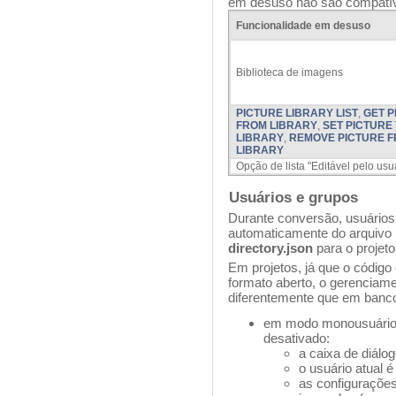
em desuso não são compatív
Funcionalidade em desuso
Biblioteca de imagens
PICTURE LIBRARY LIST
,
GET P
FROM LIBRARY
,
SET PICTURE
LIBRARY
,
REMOVE PICTURE 
LIBRARY
Opção de lista "Editável pelo usu
Usuários e grupos
Durante conversão, usuários
automaticamente do arquivo
directory.json
para o projet
Em projetos, já que o códig
formato aberto, o gerenciam
diferentemente que em bancos
em modo monousuário,
desativado:
a caixa de diálo
o usuário atual 
as configuraçõe