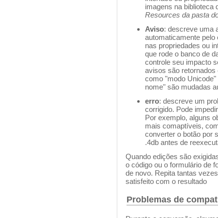
imagens na biblioteca 
Resources da pasta d
Aviso
: descreve uma 
automaticamente pelo c
nas propriedades ou in
que rode o banco de d
controle seu impacto 
avisos são retornados
como "modo Unicode" 
nome" são mudadas a
erro
: descreve um pro
corrigido. Pode impedi
Por exemplo, alguns ob
mais comaptíveis, como
converter o botão por
.4db antes de reexecu
Quando edições são exigidas
o código ou o formulário de 
de novo. Repita tantas vezes
satisfeito com o resultado
Problemas de compati