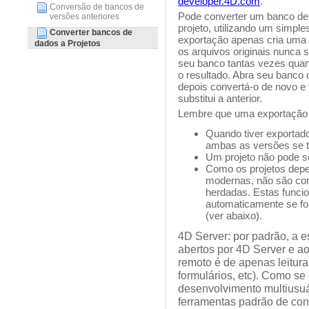
developer.4D.com
.
Conversão de bancos de
Pode converter um banco de 
versões anteriores
projeto, utilizando um sim
Converter bancos de
exportação apenas cria uma 
dados a Projetos
os arquivos originais nunca 
seu banco tantas vezes quant
o resultado. Abra seu banco
depois convertá-o de novo e
substitui a anterior.
Lembre que uma exportação é
Quando tiver exportad
ambas as versões se 
Um projeto não pode s
Como os projetos depe
modernas, não são co
herdadas. Estas funcio
automaticamente se fo
(ver abaixo).
4D Server: por padrão, a es
abertos por 4D Server e 
remoto é de apenas leitur
formulários, etc). Como se
desenvolvimento multiusuá
ferramentas padrão de cont