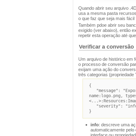
Quando abrir seu arquivo .4D
usa a mesma pasta recursos 
o que faz que seja mais fácil 
Também pdoe abrir seu banco
exigido (ver abaixo), então e
repetir esta operação até que
Verificar a conversão
Um arquivo de histórico em 
o processo de conversão par
exijam uma ação do converso
três categorias (propriedade 
{
"message": "Expor
name:logo.png, type
<...>:Resources:Ima
"severity": "inf
}
info
: descreve uma aç
automaticamente pelo 
interface ou propriedad