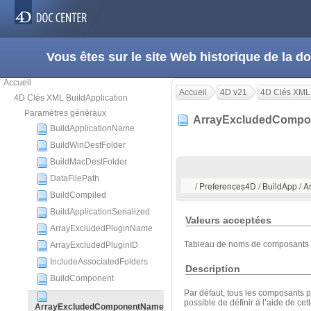
Vous êtes sur le site Web historique de la
Accueil
Accueil
4D v21
4D Clés XML 
4D Clés XML BuildApplication
Paramètres généraux
ArrayExcludedComp
BuildApplicationName
BuildWinDestFolder
BuildMacDestFolder
DataFilePath
/ Preferences4D / BuildApp 
BuildCompiled
BuildApplicationSerialized
Valeurs acceptées
ArrayExcludedPluginName
Tableau de noms de composants
ArrayExcludedPluginID
IncludeAssociatedFolders
Description
BuildComponent
Par défaut, tous les composants pr
possible de définir à l’aide de ce
ArrayExcludedComponentName