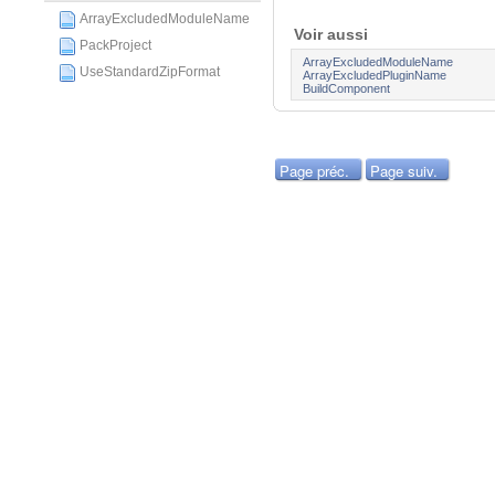
ArrayExcludedModuleName
Voir aussi
PackProject
ArrayExcludedModuleName
UseStandardZipFormat
ArrayExcludedPluginName
BuildComponent
Page préc.
Page suiv.