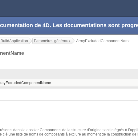
 documentation de 4D. Les documentations sont prog
BuildApplication
Paramètres généraux
ArrayExcludedComponentName
onentName
/ ArrayExcludedComponentName
ésents dans le dossier Components de la structure d’origine sont intégrés à l’applic
tte clé une liste de noms de composants à exclure au moment de la construction de l