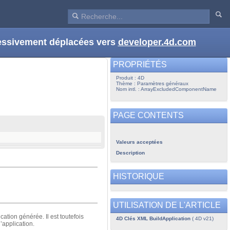
ressivement déplacées vers
developer.4d.com
PROPRIÉTÉS
Produit : 4D
Thème : Paramètres généraux
Nom intl. : ArrayExcludedComponentName
PAGE CONTENTS
Valeurs acceptées
Description
HISTORIQUE
UTILISATION DE L'ARTICLE
ation générée. Il est toutefois
4D Clés XML BuildApplication
( 4D v21)
’application.