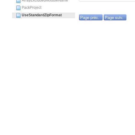
ArrayExcludedModuleName
PackProject
UseStandardZipFormat
Page préc.
Page suiv.