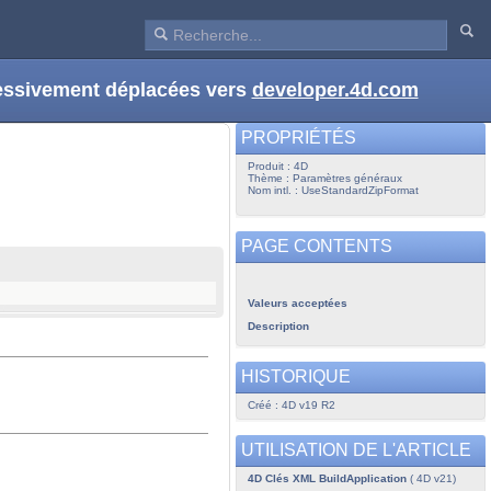
ressivement déplacées vers
developer.4d.com
PROPRIÉTÉS
Produit : 4D
Thème : Paramètres généraux
Nom intl. : UseStandardZipFormat
PAGE CONTENTS
Valeurs acceptées
Description
HISTORIQUE
Créé : 4D v19 R2
UTILISATION DE L'ARTICLE
4D Clés XML BuildApplication
( 4D v21)