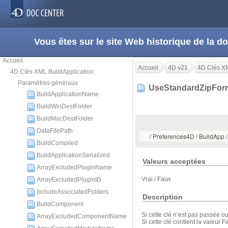
Vous êtes sur le site Web historique de la
Accueil
Accueil
4D v21
4D Clés XM
4D Clés XML BuildApplication
Paramètres généraux
UseStandardZipFo
BuildApplicationName
BuildWinDestFolder
BuildMacDestFolder
DataFilePath
/ Preferences4D / BuildApp
BuildCompiled
BuildApplicationSerialized
Valeurs acceptées
ArrayExcludedPluginName
Vrai / Faux
ArrayExcludedPluginID
IncludeAssociatedFolders
Description
BuildComponent
Si cette clé n’est pas passée ou
ArrayExcludedComponentName
Si cette clé contient la valeur 