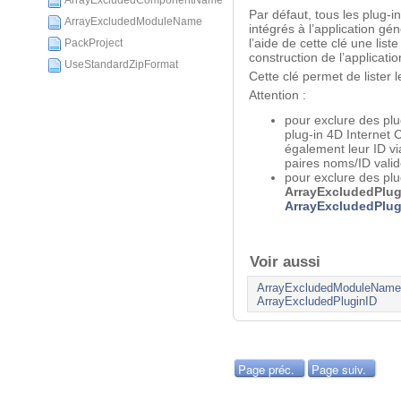
ArrayExcludedComponentName
Par défaut, tous les plug-i
ArrayExcludedModuleName
intégrés à l’application gén
l’aide de cette clé une lis
PackProject
construction de l’applicatio
UseStandardZipFormat
Cette clé permet de lister 
Attention :
pour exclure des plug
plug-in 4D Internet
également leur ID vi
paires noms/ID valid
pour exclure des plug
ArrayExcludedPlu
ArrayExcludedPlug
Voir aussi
ArrayExcludedModuleName
ArrayExcludedPluginID
Page préc.
Page suiv.