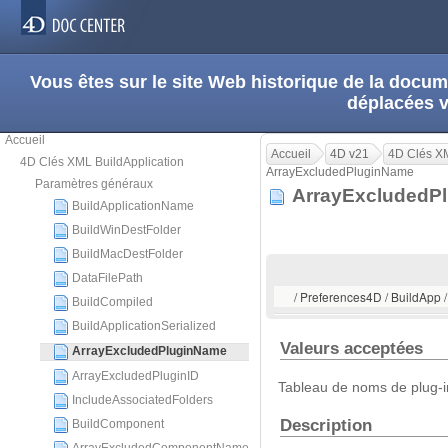
Vous êtes sur le site Web historique de la doc
déplacées 
Accueil
Accueil
4D v21
4D Clés XM
4D Clés XML BuildApplication
ArrayExcludedPluginName
Paramètres généraux
ArrayExcluded
BuildApplicationName
BuildWinDestFolder
BuildMacDestFolder
DataFilePath
/ Preferences4D / BuildApp
BuildCompiled
BuildApplicationSerialized
Valeurs acceptées
ArrayExcludedPluginName
ArrayExcludedPluginID
Tableau de noms de plug-i
IncludeAssociatedFolders
Description
BuildComponent