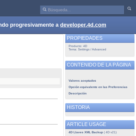
dando progresivamente a
developer.4d.com
PROPIEDADES
Producto: 4D
Tema: Settings / Advanced
CONTENIDO DE LA PÁGINA
Valores aceptados
Opción equivalente en las Preferencias
Descripción
HISTORIA
ARTICLE USAGE
4D Llaves XML Backup
( 4D v21)