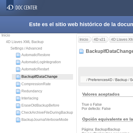
Este es el sitio web histórico de la do
Inicio
Inicio
4D v21
4D Llaves X
4D Llaves XML Backup
Settings / Advanced
BackupIfDataChan
AutomaticRestore
AutomaticLogIntegration
AutomaticRestart
BackupIfDataChange
/ Preferences4D / Backup / 
CompressionRate
Redundancy
Valores aceptados
Interlacing
True o False
EraseOldBackupBefore
Por defecto: False
CheckArchiveFileDuringBackup
Opción equivalente en la
BackupJournalVerboseMode
Página: Backup/Backup