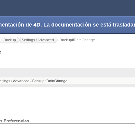
cumentación de 4D. La documentación se está trasla
ML Backup
Settings / Advanced
BackupIfDataChange
ge
Settings / Advanced / BackupIfDataChange
s Preferencias