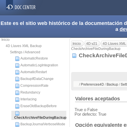
Este es el sitio web histórico de la documentación
a
de
Inicio
Inicio
4D v21
4D Llaves XML
4D Llaves XML Backup
CheckArchiveFileDuringBackup
Settings / Advanced
CheckArchiveFil
AutomaticRestore
AutomaticLogIntegration
AutomaticRestart
BackupIfDataChange
/ Preferences4D / Backup / Se
CompressionRate
Redundancy
Valores aceptados
Interlacing
EraseOldBackupBefore
True o False
Por defecto: True
CheckArchiveFileDuringBackup
Opción equivalente e
BackupJournalVerboseMode