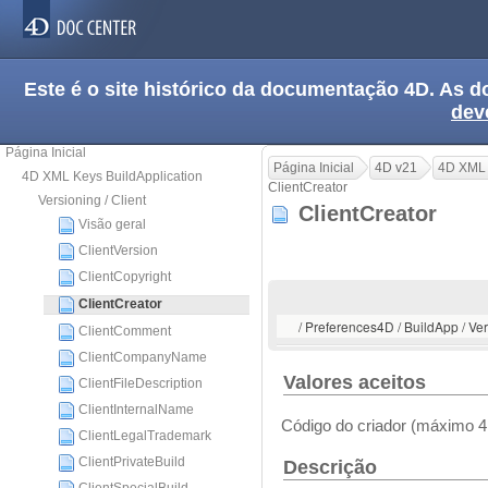
Este é o site histórico da documentação 4D. As
dev
Página Inicial
Página Inicial
4D v21
4D XML 
4D XML Keys BuildApplication
ClientCreator
Versioning / Client
ClientCreator
Visão geral
ClientVersion
ClientCopyright
ClientCreator
/ Preferences4D / BuildApp / Vers
ClientComment
ClientCompanyName
Valores aceitos
ClientFileDescription
ClientInternalName
Código do criador (máximo 4
ClientLegalTrademark
ClientPrivateBuild
Descrição