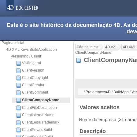
Este é o site histórico da documentação 4D. As
dev
Página Inicial
Página Inicial
4D v21
4D XML 
4D XML Keys BuildApplication
ClientCompanyName
Versioning / Client
ClientCompanyN
Visão geral
ClientVersion
ClientCopyright
ClientCreator
/ Preferences4D / BuildApp / V
ClientComment
ClientCompanyName
Valores aceitos
ClientFileDescription
ClientInternalName
Nome da empresa (31 carac
ClientLegalTrademark
ClientPrivateBuild
Descrição